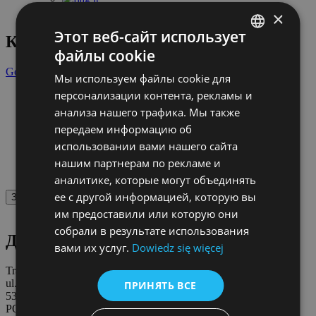
×
Этот веб-сайт использует
Контейнеры
файлы cookie
POLISH
Goodloading
›
Blog
› Контейнеры
Мы используем файлы cookie для
ENGLISH
персонализации контента, рекламы и
Новые технологии
GERMAN
Поддоны
анализа нашего трафика. Мы также
Грузовые перевозки
передаем информацию об
CZECH
Контейнеры
использовании вами нашего сайта
Размещение груза
SPANISH
Воздушный транспорт
нашим партнерам по рекламе и
Грузоотправители
FRENCH
аналитике, которые могут объединять
ее с другой информацией, которую вы
Загрузить еще
LITHUANIAN
им предоставили или которую они
RUSSIAN
собрали в результате использования
ДАННЫЕ:
вами их услуг.
Dowiedz się więcej
TURKISH
Trans.eu Group S.A.
ul. Racławicka 2-4
ПРИНЯТЬ ВСЕ
53-146 Wrocław
POLAND