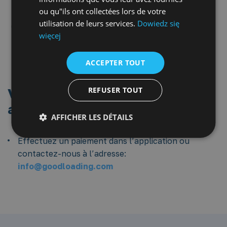
LITHUANIAN
ou qu"ils ont collectées lors de votre
RUSSIAN
utilisation de leurs services.
Dowiedz się
więcej
TURKISH
ACCEPTER TOUT
REFUSER TOUT
Vous souhaitez effectuer un
achat ?
AFFICHER LES DÉTAILS
Effectuez un paiement dans l’application ou
contactez-nous à l’adresse:
info@goodloading.com