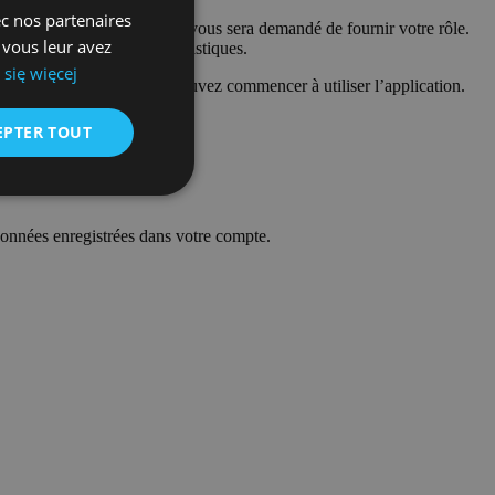
ec nos partenaires
iption via le formulaire, il vous sera demandé de fournir votre rôle.
ENGLISH
 vous leur avez
cessaires qu’à des fins statistiques.
GERMAN
się więcej
ien de confirmation, vous pouvez commencer à utiliser l’application.
CZECH
EPTER TOUT
SPANISH
FRENCH
LITHUANIAN
données enregistrées dans votre compte.
RUSSIAN
TURKISH