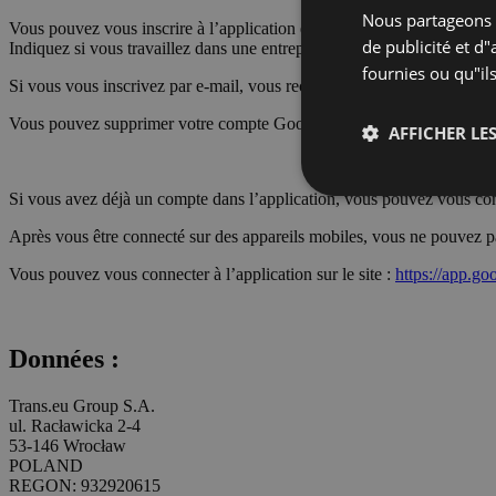
Nous partageons é
Vous pouvez vous inscrire à l’application en utilisant Google, Faceboo
de publicité et d
Indiquez si vous travaillez dans une entreprise d’expédition, de transpo
fournies ou qu"ils
Si vous vous inscrivez par e-mail, vous recevrez un message avec un li
Vous pouvez supprimer votre compte Goodloading à tout moment.
AFFICHER LES
Si vous avez déjà un compte dans l’application, vous pouvez vous con
Après vous être connecté sur des appareils mobiles, vous ne pouvez pa
Vous pouvez vous connecter à l’application sur le site :
https://app.go
Données :
Trans.eu Group S.A.
ul. Racławicka 2-4
53-146 Wrocław
POLAND
REGON: 932920615