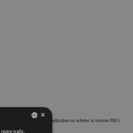
×
ser la version gratuite de l’application ou acheter la version PRO.
notre trafic.
POLISH