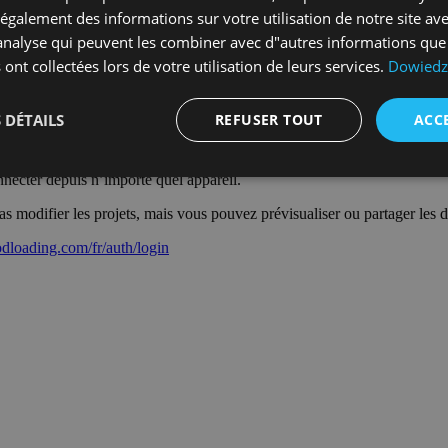
galement des informations sur votre utilisation de notre site av
k, un compte TransID ou en entrant votre adresse e-mail. Lors de l’inscr
"analyse qui peuvent les combiner avec d"autres informations que
rt ou de fabrication ou si vous êtes étudiant. Ces informations ne sont né
 ont collectées lors de votre utilisation de leurs services.
Dowiedz 
en d’activation dans votre boîte aux lettres. Après avoir cliqué sur le l
 DÉTAILS
REFUSER TOUT
ACC
necter depuis n’importe quel appareil.
s modifier les projets, mais vous pouvez prévisualiser ou partager les 
odloading.com/fr/auth/login