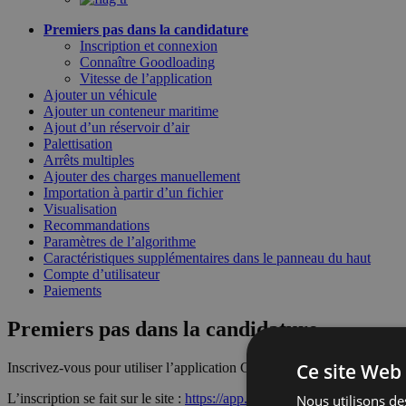
Premiers pas dans la candidature
Inscription et connexion
Connaître Goodloading
Vitesse de l’application
Ajouter un véhicule
Ajouter un conteneur maritime
Ajout d’un réservoir d’air
Palettisation
Arrêts multiples
Ajouter des charges manuellement
Importation à partir d’un fichier
Visualisation
Recommandations
Paramètres de l’algorithme
Caractéristiques supplémentaires dans le panneau du haut
Compte d’utilisateur
Paiements
Premiers pas dans la candidature
Ce site Web 
Inscrivez-vous pour utiliser l’application Goodloading. L’inscription e
L’inscription se fait sur le site :
https://app.goodloading.com/fr/auth/reg
Nous utilisons des