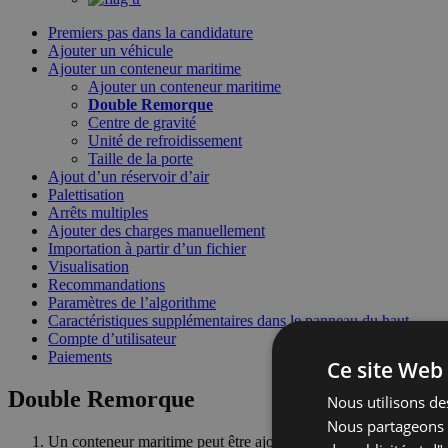
Premiers pas dans la candidature
Ajouter un véhicule
Ajouter un conteneur maritime
Ajouter un conteneur maritime
Double Remorque
Centre de gravité
Unité de refroidissement
Taille de la porte
Ajout d’un réservoir d’air
Palettisation
Arrêts multiples
Ajouter des charges manuellement
Importation à partir d’un fichier
Visualisation
Recommandations
Paramètres de l’algorithme
Caractéristiques supplémentaires dans le panneau du haut
Compte d’utilisateur
Paiements
Ce site Web 
Double Remorque
Nous utilisons des
Nous partageons é
Un conteneur maritime peut être ajouté dans un ensemble avec 