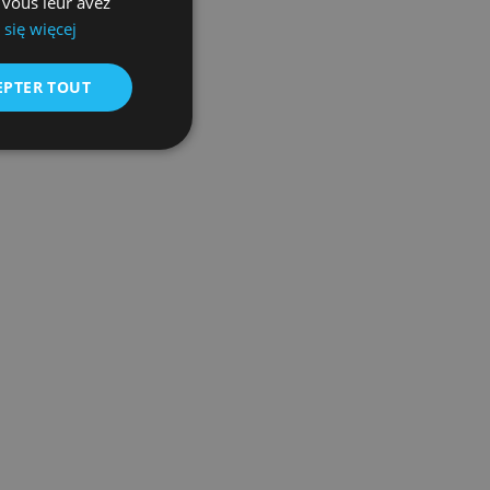
 vous leur avez
gement.
GERMAN
się więcej
CZECH
EPTER TOUT
SPANISH
FRENCH
LITHUANIAN
RUSSIAN
TURKISH