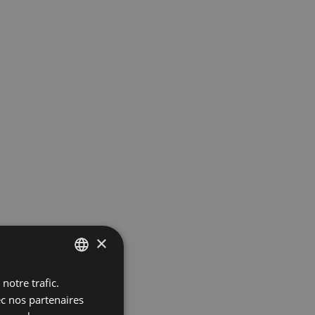
×
notre trafic.
POLISH
ec nos partenaires
ENGLISH
 l’ajouter.