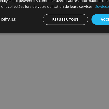
"analyse qui peuvent les combiner avec d"autres informations que
ritime. Vous pouvez également indiquer sa capacité et son mode de char
 ont collectées lors de votre utilisation de leurs services.
Dowiedz 
sur Ajouter.
 DÉTAILS
REFUSER TOUT
ACC