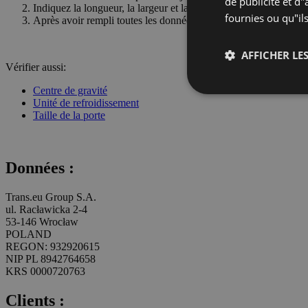
de publicité et d
Indiquez la longueur, la largeur et la hauteur du conteneur ma
fournies ou qu"ils
Après avoir rempli toutes les données sur le conteneur, cliquez 
AFFICHER LES
Vérifier aussi:
Centre de gravité
Unité de refroidissement
Taille de la porte
Données :
Trans.eu Group S.A.
ul. Racławicka 2-4
53-146 Wrocław
POLAND
REGON: 932920615
NIP PL 8942764658
KRS 0000720763
Clients :