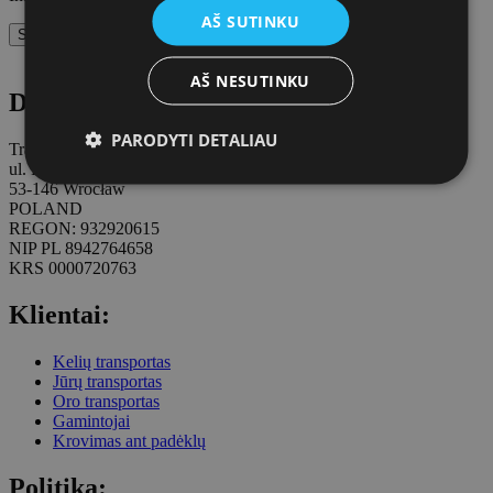
RUSSIAN
AŠ SUTINKU
TURKISH
AŠ NESUTINKU
Duomenys:
PARODYTI DETALIAU
Trans.eu Group S.A.
ul. Racławicka 2-4
53-146 Wrocław
POLAND
REGON: 932920615
NIP PL 8942764658
KRS 0000720763
Klientai:
Kelių transportas
Jūrų transportas
Oro transportas
Gamintojai
Krovimas ant padėklų
Politika: