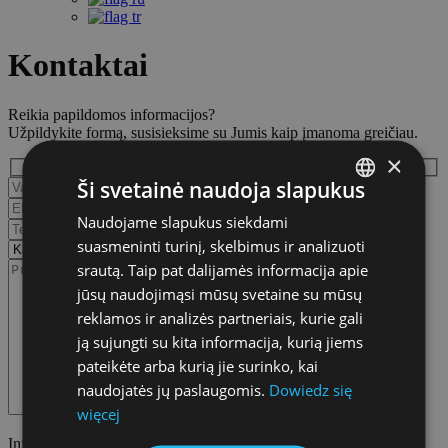
Kontaktai
Reikia papildomos informacijos?
Užpildykite formą, susisieksime su Jumis kaip įmanoma greičiau.
×
Ši svetainė naudoja slapukus
Naudojame slapukus siekdami
POLISH
suasmeninti turinį, skelbimus ir analizuoti
ENGLISH
srautą. Taip pat dalijamės informacija apie
GERMAN
jūsų naudojimąsi mūsų svetaine su mūsų
reklamos ir analizės partneriais, kurie gali
CZECH
ją sujungti su kita informacija, kurią jiems
SPANISH
pateikėte arba kurią jie surinko, kai
naudojatės jų paslaugomis.
Dowiedz się
FRENCH
więcej
LITHUANIAN
Informavimo prievolė – Asmens duomenų valdytojas >>