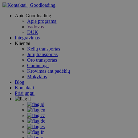
Apie Goodloading
Apie programą
Vadovas
DUK
Integravimas
Klientai
Kelių transportas
Jūrų transportas
Oro transportas
Gamintojai
Krovimas ant padėklų
Mokyklos
Blog
Kontaktai
Prisijungti