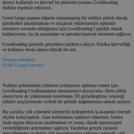
derece kullanışlı ve işlevsel bir platform yaratan Goodloading
ekibine teşekkür ediyoruz.
Genel kargo taşımacılığında uzmanlaşmış bir nakliye şirketi olarak,
gönderileri planlamaktan ve araçların yüklenmesini optimize
etmekten sorumlu olduğumuz için Goodloading’i günlük olarak
kullanıyoruz, bu da zamandan ve paradan tasarruf etmemizi sağlıyor.
Goodloading işimizde gerçekten yardımcı oluyor. Harika işlevselliği
ve kullanıcı dostu olması büyük bir artı.
Taşıma müdürü
UAB Grand Service
Nakliye şirketimizde yüklerin yerleşimini optimize etmek için
Goodloading’i kullanmaktan memnuniyet duyuyoruz. Hem yüklü
alanın hem de yüklemenin kendisinin 3D görselleştirme yeteneği,
yükleri araçlarımızda verimli bir şekilde dağıtmamıza olanak tanıyor.
Bu yazılım, yük yönetimi süreçlerini iyileştirerek iş akışımızı önemli
ölçüde kolaylaştırdı. Alan kullanımını optimize etmemizi, birden
fazla taşıma ihtiyacını azaltmamızı ve sonuç olarak operasyonel
verimliliğimizi artırmamızı sağlıyor. Yazılımın gerçek zamanlı
güncellemeler ve doğru yük hesaplamaları sağlama yeteneği, yük