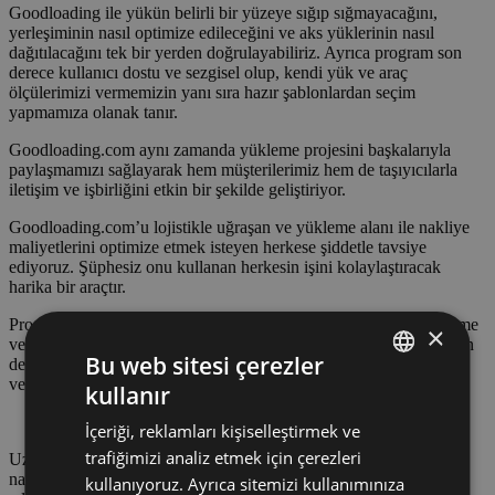
Goodloading ile yükün belirli bir yüzeye sığıp sığmayacağını,
yerleşiminin nasıl optimize edileceğini ve aks yüklerinin nasıl
dağıtılacağını tek bir yerden doğrulayabiliriz. Ayrıca program son
derece kullanıcı dostu ve sezgisel olup, kendi yük ve araç
ölçülerimizi vermemizin yanı sıra hazır şablonlardan seçim
yapmamıza olanak tanır.
Goodloading.com aynı zamanda yükleme projesini başkalarıyla
paylaşmamızı sağlayarak hem müşterilerimiz hem de taşıyıcılarla
iletişim ve işbirliğini etkin bir şekilde geliştiriyor.
Goodloading.com’u lojistikle uğraşan ve yükleme alanı ile nakliye
maliyetlerini optimize etmek isteyen herkese şiddetle tavsiye
ediyoruz. Şüphesiz onu kullanan herkesin işini kolaylaştıracak
harika bir araçtır.
Programın özelliklerinden ve yeteneklerinden memnunuz. Yükleme
×
ve boşaltma süreçlerimizi önemli ölçüde optimize etti. Program son
Bu web sitesi çerezler
derece sezgisel ve kullanımı kolay, lojistik operasyonlarımızda
verimliliğin artmasına katkıda bulunuyor.
kullanır
POLISH
İçeriği, reklamları kişiselleştirmek ve
ENGLISH
trafiğimizi analiz etmek için çerezleri
Uzun süredir Goodloading kullanıcısı olarak, bunu lojistik ve
GERMAN
nakliye komisyoncularının günlük işleri için yürekten tavsiye
kullanıyoruz. Ayrıca sitemizi kullanımınıza