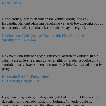
Rado Trans
Goodloading, heterojen yükler söz konusu olduğunda çok
faydalıdır. Standart olmayan paketleme ve farklı boyutlardaki büyük
miktarlarda malları planlamak çok daha kolay hale geldi.
Uluslararası Nakliyeci ve Taşımacılık Koordinatörü
Spedigroup Sp. z o.o.
Nakliyecilerin işini her geçen gün kolaylaştıran çok kullanışlı bir
çalışma aracı. Sezgisel arayüz ve rahatlık bir arada. Goodloading’in
sunduğu araç yelpazesinden memnunuz. Şüphesiz piyasadaki en iyi
program.
Karayolu Freight Forwarder
C. Hartwig Gdynia S.A.
Uygulama ulaşımda günlük işlerde çok kullanışlıdır. Ofisten alan
düzenlemesi sayesinde müşterinin bulunduğu yerde yükleme
sırasında yüklerin araca sığacağından şüpheniz olmasın.