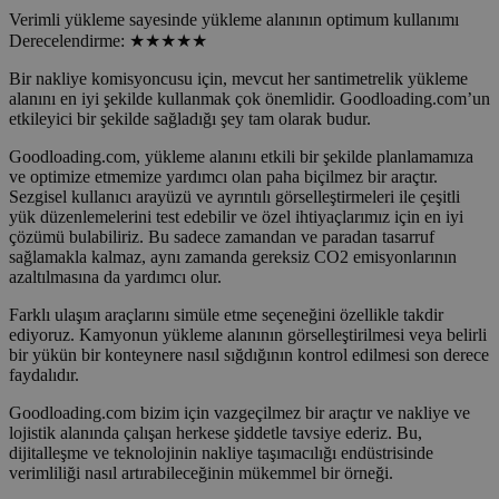
Verimli yükleme sayesinde yükleme alanının optimum kullanımı
Derecelendirme: ★★★★★
Bir nakliye komisyoncusu için, mevcut her santimetrelik yükleme
alanını en iyi şekilde kullanmak çok önemlidir. Goodloading.com’un
etkileyici bir şekilde sağladığı şey tam olarak budur.
Goodloading.com, yükleme alanını etkili bir şekilde planlamamıza
ve optimize etmemize yardımcı olan paha biçilmez bir araçtır.
Sezgisel kullanıcı arayüzü ve ayrıntılı görselleştirmeleri ile çeşitli
yük düzenlemelerini test edebilir ve özel ihtiyaçlarımız için en iyi
çözümü bulabiliriz. Bu sadece zamandan ve paradan tasarruf
sağlamakla kalmaz, aynı zamanda gereksiz CO2 emisyonlarının
azaltılmasına da yardımcı olur.
Farklı ulaşım araçlarını simüle etme seçeneğini özellikle takdir
ediyoruz. Kamyonun yükleme alanının görselleştirilmesi veya belirli
bir yükün bir konteynere nasıl sığdığının kontrol edilmesi son derece
faydalıdır.
Goodloading.com bizim için vazgeçilmez bir araçtır ve nakliye ve
lojistik alanında çalışan herkese şiddetle tavsiye ederiz. Bu,
dijitalleşme ve teknolojinin nakliye taşımacılığı endüstrisinde
verimliliği nasıl artırabileceğinin mükemmel bir örneği.