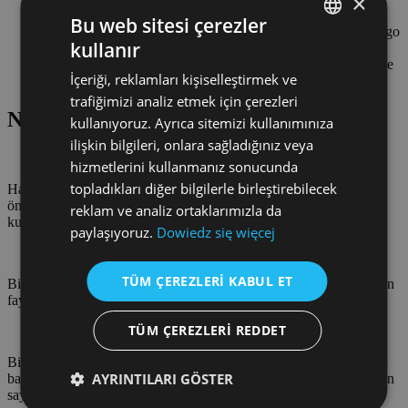
×
gönderilebilir.
Bu web sitesi çerezler
Malları önce bir palete yükleme ve ardından bu paletleri kargo
kullanır
bölmelerine istifleme imkanı.
POLISH
Yarı römork, konteynır veya hava konteyneri gibi farklı türde
İçeriği, reklamları kişiselleştirmek ve
alanlara mal yükleme yeteneği.
ENGLISH
trafiğimizi analiz etmek için çerezleri
GERMAN
Ne kazanabilirsin?
kullanıyoruz. Ayrıca sitemizi kullanımınıza
ilişkin bilgileri, onlara sağladığınız veya
CZECH
hizmetlerini kullanmanız sonucunda
SPANISH
topladıkları diğer bilgilerle birleştirebilecek
Hazır bir proje, yükleme zamanını kısaltarak ve olası hataları
önleyerek örneğin bayramdan önceki, yoğun zamanlarda çok
FRENCH
reklam ve analiz ortaklarımızla da
kullanışlıdır.
paylaşıyoruz.
Dowiedz się więcej
LITHUANIAN
RUSSIAN
TÜM ÇEREZLERI KABUL ET
Birçok treylere yükleme imkanı özellikle büyük üretim şirketler için
faydalıdır.
TURKISH
TÜM ÇEREZLERI REDDET
Birçok treylere yüklemenin verimli olarak planlanması durumunda
AYRINTILARI GÖSTER
bazen malın 12 değil, 11 kamyona sığdığı meydana çıkabilir, bunun
sayesinde tasarruf sağlanır.