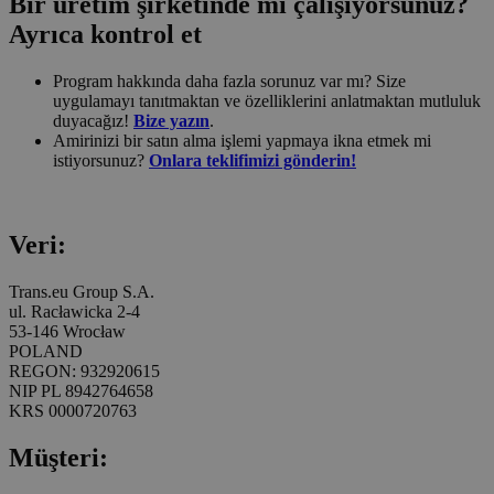
Bir üretim şirketinde mi çalışıyorsunuz?
Ayrıca kontrol et
Program hakkında daha fazla sorunuz var mı? Size
uygulamayı tanıtmaktan ve özelliklerini anlatmaktan mutluluk
duyacağız!
Bize yazın
.
Amirinizi bir satın alma işlemi yapmaya ikna etmek mi
istiyorsunuz?
Onlara teklifimizi gönderin!
Veri:
Trans.eu Group S.A.
ul. Racławicka 2-4
53-146 Wrocław
POLAND
REGON: 932920615
NIP PL 8942764658
KRS 0000720763
Müşteri: