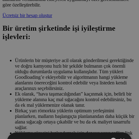
göre özelleştirebilir.
Ücretsiz bir hesap oluştur
Bir üretim şirketinde işi iyileştirme
işlevleri:
Ürünlerin bir müşteriye acil olarak gönderilmesi gerektiğinde
ve doğru kamyonu hızlı bir şekilde bulmanın çok önemli
olduğu durumlarda uygulama kullanışlıdır. Tüm yükleri
Goodloading’e ekleyebilir ve algoritmanın hangi yükleme
alanlarını önereceğini kontrol edebilir veya listeden kendi
araçlarınızı seçebilirsiniz.
Ek olarak, “hava taşımacılığından” kaçınmak için, belirli bir
yükleme alanına kaç mal sığacağını kontrol edebilirsiniz, bu
da ek mal yüklemenize olanak tanır.
Birkaç yarı römorkta yüklerin optimum yerleşimini
planlarken, malların başlangıçta planlanandan daha küçük bir
alana sığacağı ortaya çıkabilir ve bu da ek maliyet tasarrufu
sağlar.
Yükleme sürecini hızlandırmak için depoya veya şoföre link
veya PDF dosyası şeklinde hazır bir dağıtım planı