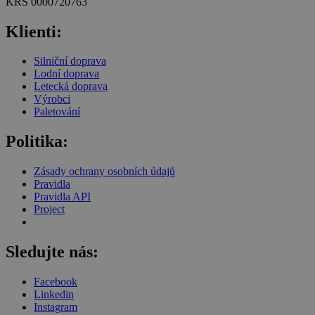
KRS 0000720763
Klienti:
Silniční doprava
Lodní doprava
Letecká doprava
Výrobci
Paletování
Politika:
Zásady ochrany osobních údajů
Pravidla
Pravidla API
Project
Sledujte nás:
Facebook
Linkedin
Instagram