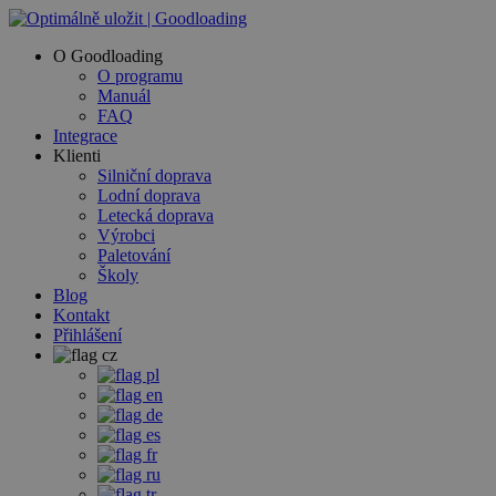
O Goodloading
O programu
Manuál
FAQ
Integrace
Klienti
Silniční doprava
Lodní doprava
Letecká doprava
Výrobci
Paletování
Školy
Blog
Kontakt
Přihlášení