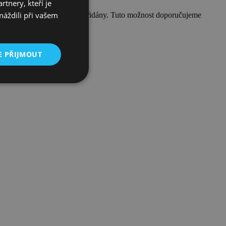
tnery, kteří je
ENGLISH
máždili při vašem
edu na pořadí, v jakém jsou přidány. Tuto možnost doporučujeme
GERMAN
CZECH
E PŘIJMOUT
SPANISH
FRENCH
LITHUANIAN
RUSSIAN
TURKISH