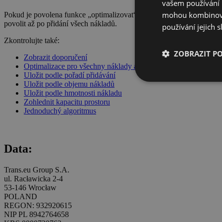
vašem používání n
mohou kombinovat
Pokud je povolena funkce „optimalizovat“, algoritmus vyhledá pro ná
povolit až po přidání všech nákladů.
používání jejich s
Zkontrolujte také:
ZOBRAZIT P
Zobrazit doporučení
Optimalizace pro všechny náklady a nákladní prostory
Uložit podle pořadí přidávání
Uložit podle objemu nákladů
Uložit podle hmotnosti nákladu
Zohlednit kapacitu prostoru
Jednoduchý algoritmus
Data:
Trans.eu Group S.A.
ul. Racławicka 2-4
53-146 Wrocław
POLAND
REGON: 932920615
NIP PL 8942764658