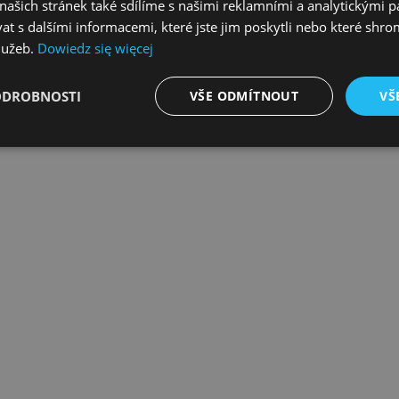
ašich stránek také sdílíme s našimi reklamními a analytickými par
 s dalšími informacemi, které jste jim poskytli nebo které shro
klady uložení tak aby se zachovalo co nejvíce volného místa, bez ohl
lužeb.
Dowiedz się więcej
ODROBNOSTI
VŠE ODMÍTNOUT
VŠ