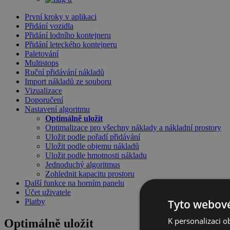
První kroky v aplikaci
Přidání vozidla
Přidání lodního kontejneru
Přidání leteckého kontejneru
Paletování
Multistops
Ruční přidávání nákladů
Import nákladů ze souboru
Vizualizace
Doporučení
Nastavení algoritmu
Optimálně uložit
Optimalizace pro všechny náklady a nákladní prostory
Uložit podle pořadí přidávání
Uložit podle objemu nákladů
Uložit podle hmotnosti nákladu
Jednoduchý algoritmus
Zohlednit kapacitu prostoru
Další funkce na horním panelu
Účet uživatele
Platby
Tyto webové
K personalizaci 
Optimálně uložit