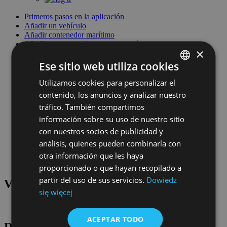
Primeros pasos en la aplicación
Añadir un vehículo
Añadir contenedor marítimo
Añadir un contenedor para carga aérea
×
Paletización
Multiparadas
Ese sitio web utiliza cookies
Añadir cargas manualmente
Importación desde archivo
Utilizamos cookies para personalizar el
POLISH
Visualización
contenido, los anuncios y analizar nuestro
Gestión de cargas y espacios cargados añadidos
ENGLISH
tráfico. También compartimos
Trabajar con visualización
GERMAN
Datos sobre el proyecto creado
información sobre su uso de nuestro sitio
Recomendaciones
con nuestros socios de publicidad y
CZECH
Ajustes del algoritmo
análisis, quienes pueden combinarla con
Funciones adicionales en el panel superior
SPANISH
Cuenta de usuario
otra información que les haya
Pagos
proporcionado o que hayan recopilado a
FRENCH
partir del uso de sus servicios.
Dowiedz
Visualización
LITHUANIAN
się więcej
RUSSIAN
ACEPTAR TODO
TURKISH
Datos: