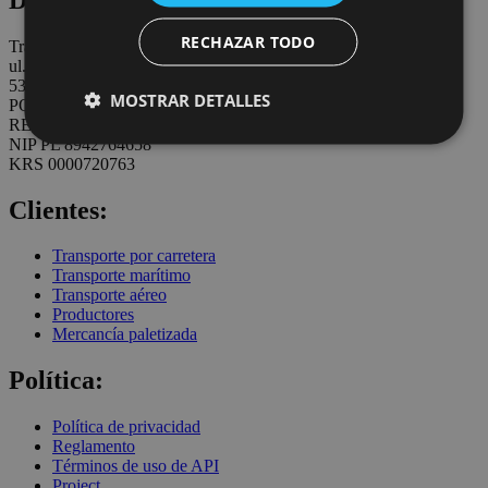
RECHAZAR TODO
Trans.eu Group S.A.
ul. Racławicka 2-4
53-146 Wrocław
MOSTRAR DETALLES
POLAND
REGON: 932920615
NIP PL 8942764658
KRS 0000720763
Clientes:
Transporte por carretera
Transporte marítimo
Transporte aéreo
Productores
Mercancía paletizada
Política:
Política de privacidad
Reglamento
Términos de uso de API
Project