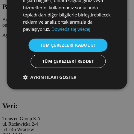
ilişkin bilgileri, onlara sağladığınız veya
CZECH
Bildirimler
hizmetlerini kullanmanız sonucunda
SPANISH
topladıkları diğer bilgilerle birleştirebilecek
Bu sekme aracılığıyla sizi yeni özellikler ve uygulama ile ilgili diğer
FRENCH
reklam ve analiz ortaklarımızla da
önemli konular hakkında bilgilendireceğiz.
paylaşıyoruz.
Dowiedz się więcej
LITHUANIAN
Ayrıca kontrol edin:
RUSSIAN
TÜM ÇEREZLERI KABUL ET
Geri Al ve Yinele
Proje
TURKISH
Projeye bir bağlantı paylaşın
TÜM ÇEREZLERI REDDET
Trans.eu’da bir yük yayınlayın
PDF
Ayarları yükle
AYRINTILARI GÖSTER
Uygulama ayarları
Tam ekran modu
Veri:
Trans.eu Group S.A.
ul. Racławicka 2-4
53-146 Wrocław