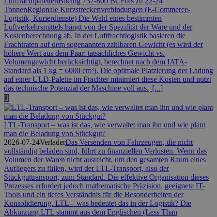
LuftfrachtpalettenBoeing 737-800 BCFbis zu 22-24
TonnenRegionale Kurzstreckenverbindungen (E-Commerce-
Logistik, Kurierdienste) Die Wahl eines bestimmten
Luftverkehrsmittels hängt von der Spezifität der Ware und der
Kostenberechnung ab. In der Luftfrachtlogistik basieren die
Frachtraten auf dem sogenannten zahlbaren Gewicht (es wird der
höhere Wert aus dem Paar: tatsächliches Gewicht vs.
Volumengewicht berücksichtigt, berechnet nach dem IATA-
Standard als 1 kg = 6000 cm³). Die optimale Platzierung der Ladung
auf einer ULD-Palette im Frachter minimiert diese Kosten und nutzt
das technische Potenzial der Maschine voll aus.
[...]
LTL-Transport – was ist das, wie verwaltet man ihn und wie plant
man die Beladung von Stückgut?
2026-07-24
Verlader
Das Versenden von Fahrzeugen, die nicht
vollständig beladen sind, führt zu finanziellen Verlusten. Wenn das
Volumen der Waren nicht ausreicht, um den gesamten Raum eines
Aufliegers zu füllen, wird der LTL-Transport, also der
Stückguttransport, zum Standard. Die effektive Organisation dieses
Prozesses erfordert jedoch mathematische Präzision, geeignete IT-
Tools und ein tiefes Verständnis für die Besonderheiten der
Konsolidierung. LTL – was bedeutet das in der Logistik? Die
Abkürzung LTL stammt aus dem Englischen (Less Than