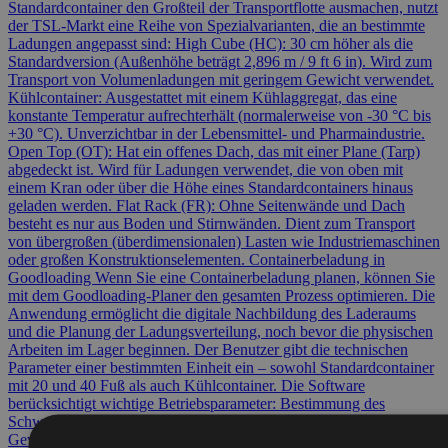
Standardcontainer den Großteil der Transportflotte ausmachen, nutzt
der TSL-Markt eine Reihe von Spezialvarianten, die an bestimmte
Ladungen angepasst sind: High Cube (HC): 30 cm höher als die
Standardversion (Außenhöhe beträgt 2,896 m / 9 ft 6 in). Wird zum
Transport von Volumenladungen mit geringem Gewicht verwendet.
Kühlcontainer: Ausgestattet mit einem Kühlaggregat, das eine
konstante Temperatur aufrechterhält (normalerweise von -30 °C bis
+30 °C). Unverzichtbar in der Lebensmittel- und Pharmaindustrie.
Open Top (OT): Hat ein offenes Dach, das mit einer Plane (Tarp)
abgedeckt ist. Wird für Ladungen verwendet, die von oben mit
einem Kran oder über die Höhe eines Standardcontainers hinaus
geladen werden. Flat Rack (FR): Ohne Seitenwände und Dach
besteht es nur aus Boden und Stirnwänden. Dient zum Transport
von übergroßen (überdimensionalen) Lasten wie Industriemaschinen
oder großen Konstruktionselementen. Containerbeladung in
Goodloading Wenn Sie eine Containerbeladung planen, können Sie
mit dem Goodloading-Planer den gesamten Prozess optimieren. Die
Anwendung ermöglicht die digitale Nachbildung des Laderaums
und die Planung der Ladungsverteilung, noch bevor die physischen
Arbeiten im Lager beginnen. Der Benutzer gibt die technischen
Parameter einer bestimmten Einheit ein – sowohl Standardcontainer
mit 20 und 40 Fuß als auch Kühlcontainer. Die Software
berücksichtigt wichtige Betriebsparameter: Bestimmung des
Schwerpunkts – der Algorithmus analysiert kontinuierlich das
Gewicht einzelner Pakete oder Paletten und berechnet den Druck