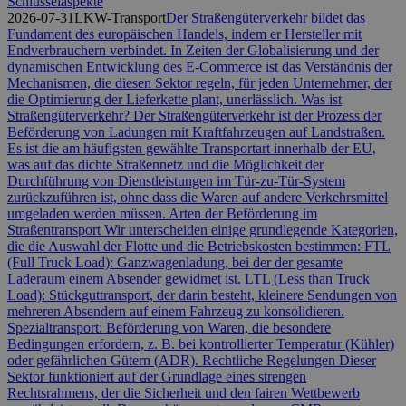
Schlüsselaspekte
2026-07-31
LKW-Transport
Der Straßengüterverkehr bildet das
Fundament des europäischen Handels, indem er Hersteller mit
Endverbrauchern verbindet. In Zeiten der Globalisierung und der
dynamischen Entwicklung des E-Commerce ist das Verständnis der
Mechanismen, die diesen Sektor regeln, für jeden Unternehmer, der
die Optimierung der Lieferkette plant, unerlässlich. Was ist
Straßengüterverkehr? Der Straßengüterverkehr ist der Prozess der
Beförderung von Ladungen mit Kraftfahrzeugen auf Landstraßen.
Es ist die am häufigsten gewählte Transportart innerhalb der EU,
was auf das dichte Straßennetz und die Möglichkeit der
Durchführung von Dienstleistungen im Tür-zu-Tür-System
zurückzuführen ist, ohne dass die Waren auf andere Verkehrsmittel
umgeladen werden müssen. Arten der Beförderung im
Straßentransport Wir unterscheiden einige grundlegende Kategorien,
die die Auswahl der Flotte und die Betriebskosten bestimmen: FTL
(Full Truck Load): Ganzwagenladung, bei der der gesamte
Laderaum einem Absender gewidmet ist. LTL (Less than Truck
Load): Stückguttransport, der darin besteht, kleinere Sendungen von
mehreren Absendern auf einem Fahrzeug zu konsolidieren.
Spezialtransport: Beförderung von Waren, die besondere
Bedingungen erfordern, z. B. bei kontrollierter Temperatur (Kühler)
oder gefährlichen Gütern (ADR). Rechtliche Regelungen Dieser
Sektor funktioniert auf der Grundlage eines strengen
Rechtsrahmens, der die Sicherheit und den fairen Wettbewerb