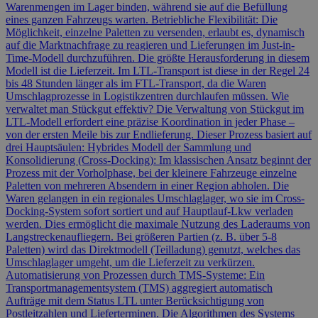
Warenmengen im Lager binden, während sie auf die Befüllung
eines ganzen Fahrzeugs warten. Betriebliche Flexibilität: Die
Möglichkeit, einzelne Paletten zu versenden, erlaubt es, dynamisch
auf die Marktnachfrage zu reagieren und Lieferungen im Just-in-
Time-Modell durchzuführen. Die größte Herausforderung in diesem
Modell ist die Lieferzeit. Im LTL-Transport ist diese in der Regel 24
bis 48 Stunden länger als im FTL-Transport, da die Waren
Umschlagprozesse in Logistikzentren durchlaufen müssen. Wie
verwaltet man Stückgut effektiv? Die Verwaltung von Stückgut im
LTL-Modell erfordert eine präzise Koordination in jeder Phase –
von der ersten Meile bis zur Endlieferung. Dieser Prozess basiert auf
drei Hauptsäulen: Hybrides Modell der Sammlung und
Konsolidierung (Cross-Docking): Im klassischen Ansatz beginnt der
Prozess mit der Vorholphase, bei der kleinere Fahrzeuge einzelne
Paletten von mehreren Absendern in einer Region abholen. Die
Waren gelangen in ein regionales Umschlaglager, wo sie im Cross-
Docking-System sofort sortiert und auf Hauptlauf-Lkw verladen
werden. Dies ermöglicht die maximale Nutzung des Laderaums von
Langstreckenaufliegern. Bei größeren Partien (z. B. über 5-8
Paletten) wird das Direktmodell (Teilladung) genutzt, welches das
Umschlaglager umgeht, um die Lieferzeit zu verkürzen.
Automatisierung von Prozessen durch TMS-Systeme: Ein
Transportmanagementsystem (TMS) aggregiert automatisch
Aufträge mit dem Status LTL unter Berücksichtigung von
Postleitzahlen und Lieferterminen. Die Algorithmen des Systems