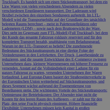
Truckload). Es handelt sich um einen Stückguttransport, bei dem ein
Lkw Waren von vielen verschiedenen Absendern zu vielen
verschiedenen Empfängern transportiert. Der Laderaum wird
flexibel zwischen den einzelnen Sendungen aufgeteilt. Im LTL-
Modell wird die Transportgebühr auf der Grundlage des tatsächlich
belegten Raums berechnet – meist in Palettenstellplätzen oder
Lademetern (LDM) – sowie nach dem Bruttogewicht der Ware.
Dies steht im Gegensatz zum FTL-Modell (Full Truckload), bei dem
der Kunde das gesamte Fahrzeug exklusiv reserviert und für den
kompletten Transport bezahlt, unabhängig vom Beladungsgrad.
Warum ist der LTL-Transport so beliebt? Die zunehmende
Bedeutung des Stückguttransports ist eine direkte Folge der
Veränderungen in den Lieferketten. Der Druck, Lagerbestände zu
reduzieren, und die rasante Entwicklung des E-Commerce zwingen
Unternehmen dazu, kleinere Warenmengen mit höherer Frequenz zu
versenden. Anstatt auf die Vollständigkeit einer Ladung für ein
ganzes Fahrzeug zu warten, versenden Unternehmen ihre Waren
fortlaufend. Laut Eurostat-Daten basiert der Straßengüterverkehr in
der Europäischen Union weitgehend auf Stückguttransporten, und
dieses Segment wächst aufgrund der Fragmentierung von
Bestellungen stetig. Die wichtigsten Vorteile des Stückguttransports:
Optimierung der Betriebskosten: Der Absender trägt nicht die
Kosten für den leeren Raum des Aufliegers – er zahlt nur für den
Platz, den seine Fracht physisch einnimmt. Höhere finanzielle
Flexibilität: Unternehmen müssen kein Kapital in großen