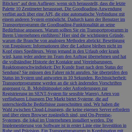
Blöcken“ auf dem Auflieger, wenn sich herausstellt, dass die letzte
Palette 10 Zentimeter herausragt. Die Goodloading-Anwendung
verfügt auch über eine API, die eine automatische Verbindung mit
einem anderen System ermöglicht. Dadurch kann der Benutzer im
Transportprogramm die Goodloading-Funktionalität an seine
Bedürfnisse anpassen. Warum sollten Sie ein Transportprogramm in
Ihrem Unternehmen einführen? Hier sind die wichtigsten Gründe,
warum die Branche von analogen Methoden abrückt: Beseitigung
von Engpässen: Informationen über die Ladung bleiben nicht im
Kopf eines Spediteurs. Wenn jemand in den Urlaub oder krank
wird, kann jeder andere im Team den Auftrag übernehmen und hat
die vollständige Historie der Kontakte und Vereinbarungen.
Reaktionsgeschwindigkeit: Der Kunde fragt nach dem Status der
Sendung? Sie müssen den Fahrer nicht anrufen. Sie überprüfen den
Status im System und antworten in 10 Sekunden. Rechtssicherheit:
Transportprogramme werden an die sich ändernden Vorschriften
angepasst (z. B. Mobilitätspaket oder Anforderungen zur
Registrierung im SENT-System für sensible Waren). Arten von
verfügbaren Lösungen Der Markt bietet Systeme, die auf
unterschiedliche Bedürfnisse zugeschnitten sind. Wir haben die
Wahl zwischen Cloud-Lösungen, die keine eigenen Server erfordern
und über einen Browser zugänglich sind, und On-Premise-
Systemen, die lokal im Unternehmen installiert werden. Die
Implementierung von Software ist in erster Linie eine Investition in
Ruhe und Präzision. Ein Transportprogramm in Kombination mit