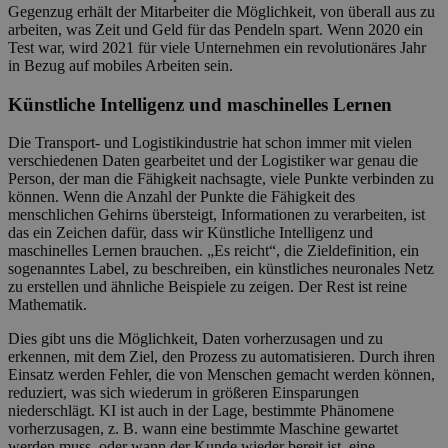
Gegenzug erhält der Mitarbeiter die Möglichkeit, von überall aus zu
arbeiten, was Zeit und Geld für das Pendeln spart. Wenn 2020 ein
Test war, wird 2021 für viele Unternehmen ein revolutionäres Jahr
in Bezug auf mobiles Arbeiten sein.
Künstliche Intelligenz und maschinelles Lernen
Die Transport- und Logistikindustrie hat schon immer mit vielen
verschiedenen Daten gearbeitet und der Logistiker war genau die
Person, der man die Fähigkeit nachsagte, viele Punkte verbinden zu
können. Wenn die Anzahl der Punkte die Fähigkeit des
menschlichen Gehirns übersteigt, Informationen zu verarbeiten, ist
das ein Zeichen dafür, dass wir Künstliche Intelligenz und
maschinelles Lernen brauchen. „Es reicht“, die Zieldefinition, ein
sogenanntes Label, zu beschreiben, ein künstliches neuronales Netz
zu erstellen und ähnliche Beispiele zu zeigen. Der Rest ist reine
Mathematik.
Dies gibt uns die Möglichkeit, Daten vorherzusagen und zu
erkennen, mit dem Ziel, den Prozess zu automatisieren. Durch ihren
Einsatz werden Fehler, die von Menschen gemacht werden können,
reduziert, was sich wiederum in größeren Einsparungen
niederschlägt. KI ist auch in der Lage, bestimmte Phänomene
vorherzusagen, z. B. wann eine bestimmte Maschine gewartet
werden muss, oder wann der Kunde wieder bereit ist, eine