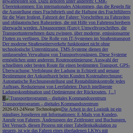
gewährleisten soll. Dazu gehören unter anderem: CMR-
Übereinkommen: Ein internationales Abkommen, das die Regeln für
die Ausstellung eines Frachtbriefs und die Haftung des Frachtführers
für die Ware festlegt. Fahrzeit der Fahrer: Vorschriften zu Fahrzeiten
und obligatorischen Ruhezeiten, die mit Hilfe von Fahrtenschreibern
überwacht werden. Abgasnormen (Euro): Umweltvorschriften, die
Transportunternehmen dazu zwingen, über moderne, emissionsarme
Flotten zu verfügen. Die Rolle von IT-Systemen im Straßentransport
Der moderne Straßengüterverkehr funktioniert nicht ohne
technologische Unterstützung. TMS-Systeme dienen der
umfassenden Verwaltung von Transportvorgängen. Diese Systeme
ermöglichen unter anderem: Routenoptimierung: Auswahl der
schnellsten oder besten Route für einen bestimmten Transport. GPS-
Überwachung: Verfolgung der Ladung in Echtzeit und genaue
Bestimmung der Ankunftszeit beim Kunden Kostenabrechnung:
Automatische Rechnungsstellung und Rentabilitätskontrolle jedes
Auftrags. Reduzierung von Leerfahrten: Durch intelligente
Ladungskombination und Optimierung der Rückrouten.
[...]
Transportprogramm – digitales Kommandozentrum
2026-03-24
Neue Technologien
Die Arbeit in der Logistik ist ein
ständiges Jonglieren mit Informationen: E-Mails von Kunden,
Anrufe von Fahrern, Änderungen der Zeitfenster und Buchungen.
Der Versuch, diesen Prozess mit einer Tabellenkalkulation zu
steuern, ist wie das Fahren eines überladenen LKWs mit