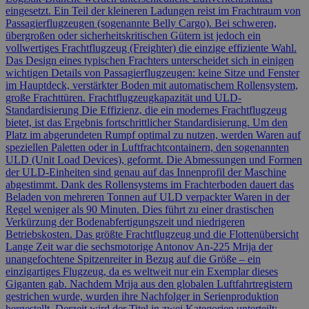
eingesetzt. Ein Teil der kleineren Ladungen reist im Frachtraum von
Passagierflugzeugen (sogenannte Belly Cargo). Bei schweren,
übergroßen oder sicherheitskritischen Gütern ist jedoch ein
vollwertiges Frachtflugzeug (Freighter) die einzige effiziente Wahl.
Das Design eines typischen Frachters unterscheidet sich in einigen
wichtigen Details von Passagierflugzeugen: keine Sitze und Fenster
im Hauptdeck, verstärkter Boden mit automatischem Rollensystem,
große Frachttüren. Frachtflugzeugkapazität und ULD-
Standardisierung Die Effizienz, die ein modernes Frachtflugzeug
bietet, ist das Ergebnis fortschrittlicher Standardisierung. Um den
Platz im abgerundeten Rumpf optimal zu nutzen, werden Waren auf
speziellen Paletten oder in Luftfrachtcontainern, den sogenannten
ULD (Unit Load Devices), geformt. Die Abmessungen und Formen
der ULD-Einheiten sind genau auf das Innenprofil der Maschine
abgestimmt. Dank des Rollensystems im Frachterboden dauert das
Beladen von mehreren Tonnen auf ULD verpackter Waren in der
Regel weniger als 90 Minuten. Dies führt zu einer drastischen
Verkürzung der Bodenabfertigungszeit und niedrigeren
Betriebskosten. Das größte Frachtflugzeug und die Flottenübersicht
Lange Zeit war die sechsmotorige Antonov An-225 Mrija der
unangefochtene Spitzenreiter in Bezug auf die Größe – ein
einzigartiges Flugzeug, da es weltweit nur ein Exemplar dieses
Giganten gab. Nachdem Mrija aus den globalen Luftfahrtregistern
gestrichen wurde, wurden ihre Nachfolger in Serienproduktion
hergestellt. Derzeit wird der Titel in zwei Kategorien unterteilt: