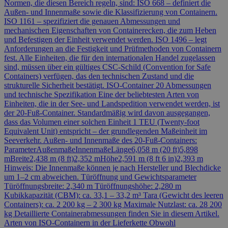
Normen, die diesen Bereich regeln, sind: ISO 668 – definiert die
Außen- und Innenmaße sowie die Klassifizierung von Containern.
ISO 1161 – spezifiziert die genauen Abmessungen und
mechanischen Eigenschaften von Containerecken, die zum Heben
und Befestigen der Einheit verwendet werden. ISO 1496 – legt
Anforderungen an die Festigkeit und Prüfmethoden von Containern
fest. Alle Einheiten, die für den internationalen Handel zugelassen
sind, müssen über ein gültiges CSC-Schild (Convention for Safe
Containers) verfügen, das den technischen Zustand und die
strukturelle Sicherheit bestätigt. ISO-Container 20 Abmessungen
und technische Spezifikation Eine der beliebtesten Arten von
Einheiten, die in der See- und Landspedition verwendet werden, ist
der 20-Fuß-Container. Standardmäßig wird davon ausgegangen,
dass das Volumen einer solchen Einheit 1 TEU (Twenty-foot
Equivalent Unit) entspricht – der grundlegenden Maßeinheit im
Seeverkehr. Außen- und Innenmaße des 20-Fuß-Containers:
ParameterAußenmaßeInnenmaßeLänge6,058 m (20 ft)5,898
mBreite2,438 m (8 ft)2,352 mHöhe2,591 m (8 ft 6 in)2,393 m
Hinweis: Die Innenmaße können je nach Hersteller und Blechdicke
um 1–2 cm abweichen. Türöffnung und Gewichtsparameter
Türöffnungsbreite: 2,340 m Türöffnungshöhe: 2,280 m
Kubikkapazität (CBM): ca. 33,1 – 33,2 m³ Tara (Gewicht des leeren
Containers): ca. 2 200 kg – 2 300 kg Maximale Nutzlast: ca. 28 200
kg Detaillierte Containerabmessungen finden Sie in diesem Artikel.
Arten von ISO-Containern in der Lieferkette Obwohl