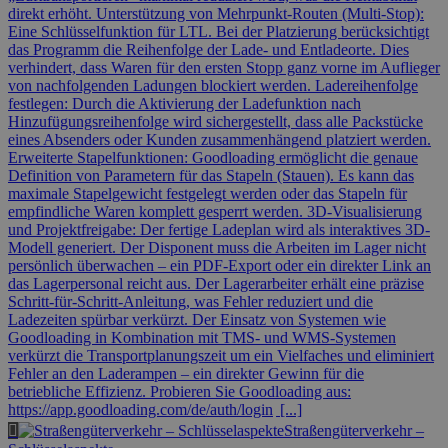
direkt erhöht. Unterstützung von Mehrpunkt-Routen (Multi-Stop):
Eine Schlüsselfunktion für LTL. Bei der Platzierung berücksichtigt
das Programm die Reihenfolge der Lade- und Entladeorte. Dies
verhindert, dass Waren für den ersten Stopp ganz vorne im Auflieger
von nachfolgenden Ladungen blockiert werden. Ladereihenfolge
festlegen: Durch die Aktivierung der Ladefunktion nach
Hinzufügungsreihenfolge wird sichergestellt, dass alle Packstücke
eines Absenders oder Kunden zusammenhängend platziert werden.
Erweiterte Stapelfunktionen: Goodloading ermöglicht die genaue
Definition von Parametern für das Stapeln (Stauen). Es kann das
maximale Stapelgewicht festgelegt werden oder das Stapeln für
empfindliche Waren komplett gesperrt werden. 3D-Visualisierung
und Projektfreigabe: Der fertige Ladeplan wird als interaktives 3D-
Modell generiert. Der Disponent muss die Arbeiten im Lager nicht
persönlich überwachen – ein PDF-Export oder ein direkter Link an
das Lagerpersonal reicht aus. Der Lagerarbeiter erhält eine präzise
Schritt-für-Schritt-Anleitung, was Fehler reduziert und die
Ladezeiten spürbar verkürzt. Der Einsatz von Systemen wie
Goodloading in Kombination mit TMS- und WMS-Systemen
verkürzt die Transportplanungszeit um ein Vielfaches und eliminiert
Fehler an den Laderampen – ein direkter Gewinn für die
betriebliche Effizienz. Probieren Sie Goodloading aus:
https://app.goodloading.com/de/auth/login
[...]
Straßengüterverkehr –