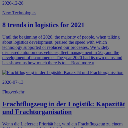
2020-12-28
New Technologies
8 trends in logistics for 2021
Until the beginning of 2020, the majority of people, when talking
about logistics development, praised the speed with which
technology supported or replaced our processes. We widely
discussed autonomous vehicles, fleet management in 5G, and the
development of e-commerce. The year 2020 had its own plans and
has shown us how much there is to
… Read more »
2026-07-13
Flugverkehr
Frachtflugzeug in der Logistik: Kapazität
und Frachtorganisation
Wenn die Lieferzeit Priorität hat, wird ein Frachtflugzeug zu einem