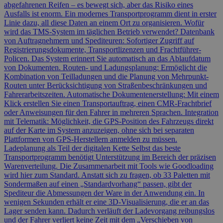
abgefahrenen Reifen – es bewegt sich, aber das Risiko eines
Ausfalls ist enorm. Ein modernes Transportprogramm dient in erster
Linie dazu, all diese Daten an einem Ort zu organisieren. Wofür
wird das TMS-System im täglichen Betrieb verwendet? Datenbank
von Auftragnehmern und Spediteuren: Sofortiger Zugriff auf
Registrierungsdokumente, Transportlizenzen und Frachtführer-
Policen. Das System erinnert Sie automatisch an das Ablaufdatum
von Dokumenten. Routen- und Ladungsplanung: Ermöglicht die
Kombination von Teilladungen und die Planung von Mehrpunkt-
Routen unter Berücksichtigung von Straßenbeschränkungen und
Fahrerarbeitszeiten. Automatische Dokumentenerstellung: Mit einem
Klick erstellen Sie einen Transportauftrag, einen CMR-Frachtbrief
oder Anweisungen für den Fahrer in mehreren Sprachen. Integration
mit Telematik: Möglichkeit, die GPS-Position des Fahrzeugs direkt
auf der Karte im System anzuzeigen, ohne sich bei separaten
Plattformen von GPS-Herstellern anmelden zu müssen.
Ladeplanung als Teil der digitalen Kette Selbst das beste
Transportprogramm benötigt Unterstützung im Bereich der präzisen
Warenverteilung. Die Zusammenarbeit mit Tools wie Goodloading
wird hier zum Standard. Anstatt sich zu fragen, ob 33 Paletten mit
Sondermaßen auf einen „Standardvorhang“ passen, gibt der
Spediteur die Abmessungen der Ware in der Anwendung ein. In
wenigen Sekunden erhält er eine 3D-Visualisierung, die er an das
Lager senden kann. Dadurch verläuft der Ladevorgang reibungslos
und der Fahrer verliert keine Zeit mit dem „Verschieben von