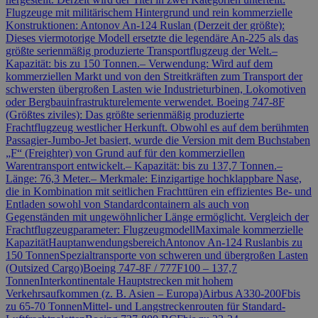
Flugzeuge mit militärischem Hintergrund und rein kommerzielle
Konstruktionen: Antonov An-124 Ruslan (Derzeit der größte):
Dieses viermotorige Modell ersetzte die legendäre An-225 als das
größte serienmäßig produzierte Transportflugzeug der Welt.–
Kapazität: bis zu 150 Tonnen.– Verwendung: Wird auf dem
kommerziellen Markt und von den Streitkräften zum Transport der
schwersten übergroßen Lasten wie Industrieturbinen, Lokomotiven
oder Bergbauinfrastrukturelemente verwendet. Boeing 747-8F
(Größtes ziviles): Das größte serienmäßig produzierte
Frachtflugzeug westlicher Herkunft. Obwohl es auf dem berühmten
Passagier-Jumbo-Jet basiert, wurde die Version mit dem Buchstaben
„F“ (Freighter) von Grund auf für den kommerziellen
Warentransport entwickelt.– Kapazität: bis zu 137,7 Tonnen.–
Länge: 76,3 Meter.– Merkmale: Einzigartige hochklappbare Nase,
die in Kombination mit seitlichen Frachttüren ein effizientes Be- und
Entladen sowohl von Standardcontainern als auch von
Gegenständen mit ungewöhnlicher Länge ermöglicht. Vergleich der
Frachtflugzeugparameter: FlugzeugmodellMaximale kommerzielle
KapazitätHauptanwendungsbereichAntonov An-124 Ruslanbis zu
150 TonnenSpezialtransporte von schweren und übergroßen Lasten
(Outsized Cargo)Boeing 747-8F / 777F100 – 137,7
TonnenInterkontinentale Hauptstrecken mit hohem
Verkehrsaufkommen (z. B. Asien – Europa)Airbus A330-200Fbis
zu 65-70 TonnenMittel- und Langstreckenrouten für Standard-