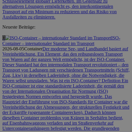
Schlüsselelement globaler Lieferketten. Im Gegensatz zu
alternativen Lösungen ermöglicht es, den interkontinentalen
Transport auf ein Minimum zu reduzieren und das Risiko von
Ausfallzeiten zu eliminieren.
Neueste Beiträge:
ISO-
Container – internationaler Standard im Transport
2026-08-05
Container
Der moderne See- und Landhandel basiert auf
Vereinheitlichung. Ein Element, das den reibungslosen Transport
von Waren auf der ganzen Welt ermöglicht, ist der ISO-Container.
Dieser Standard hat den intermodalen Transport revolutioniert – den
Transport von Ladungen mit verschiedenen Transportmitteln (Schiff,
Zug, Lkw) in derselben Ladeeinheit, ohne die Notwendigkeit, die
Waren selbst umzuladen. Was ist ein ISO-Container? Definition Ein
ISO-Container ist eine standardisierte Ladeeinheit, die gemäß den
von der Internationalen Organisation für Normung (ISO)
festgelegten Normen entworfen und hergestellt wurde. Das
Hauptziel der Einführung von ISO-Standards für Container war die
Vereinheitlichung der Abmessungen, der strukturellen Festigkeit und
der Eckgriffe (sogenannte Containerecken). Dadurch können
dieselben Container problemlos von Kränen in Seehäfen bedient,
auf Eisenbahnwaggons verladen und im Straßenverkehr auf
Untercontaineranhängern befestigt werden. Die grundlegenden