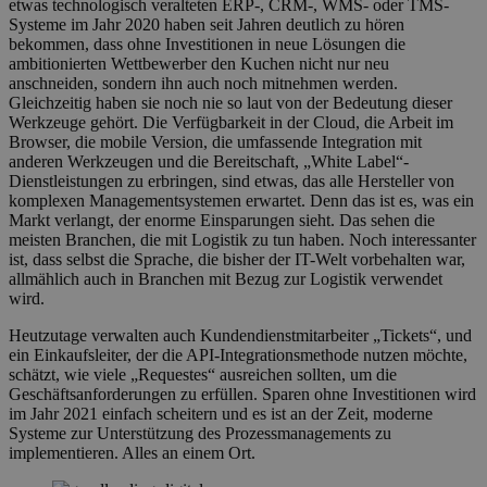
etwas technologisch veralteten ERP-, CRM-, WMS- oder TMS-
Systeme im Jahr 2020 haben seit Jahren deutlich zu hören
bekommen, dass ohne Investitionen in neue Lösungen die
ambitionierten Wettbewerber den Kuchen nicht nur neu
anschneiden, sondern ihn auch noch mitnehmen werden.
Gleichzeitig haben sie noch nie so laut von der Bedeutung dieser
Werkzeuge gehört. Die Verfügbarkeit in der Cloud, die Arbeit im
Browser, die mobile Version, die umfassende Integration mit
anderen Werkzeugen und die Bereitschaft, „White Label“-
Dienstleistungen zu erbringen, sind etwas, das alle Hersteller von
komplexen Managementsystemen erwartet. Denn das ist es, was ein
Markt verlangt, der enorme Einsparungen sieht. Das sehen die
meisten Branchen, die mit Logistik zu tun haben. Noch interessanter
ist, dass selbst die Sprache, die bisher der IT-Welt vorbehalten war,
allmählich auch in Branchen mit Bezug zur Logistik verwendet
wird.
Heutzutage verwalten auch Kundendienstmitarbeiter „Tickets“, und
ein Einkaufsleiter, der die API-Integrationsmethode nutzen möchte,
schätzt, wie viele „Requestes“ ausreichen sollten, um die
Geschäftsanforderungen zu erfüllen. Sparen ohne Investitionen wird
im Jahr 2021 einfach scheitern und es ist an der Zeit, moderne
Systeme zur Unterstützung des Prozessmanagements zu
implementieren. Alles an einem Ort.