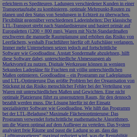
erleichtern es Spediteuren, Ladungen verschiedener Kunden in einer
Transportaufgabe zu kombinieren, optimale Mehrpunkt-Routen zu
planen und den Status von Sendungen in Echtzeit zu überwachen.
Flexibilität gegenüber verschiedenen Ladeeinheiten: Der klassische
LTL-Transport strebt nach Standardisierung und basiert primär auf
Europaletten (1200 × 800 mm). Waren mit Nicht-Standardmaßen
erschweren die manuelle Raumplanung und erhöhen das Risiko von
Leerfächern, weshalb Frachtführer hierfür oft Aufschläge verlangen.
Immer mehr Unternehmen setzen jedoch auf fortschrittliche
Software wie Goodloading. Anstatt Sondermaße abzulehnen, hilft
diese Software dabei, unterschiedliche Abmessungen als
Marktvorteil zu nutzen. Digitale Werkzeuge können in wenigen
Sekunden Ladepläne für Frachten mit völlig unterschiedlichen
Maßen optimieren. Goodloading – ein Programm zur Ladeplanung
und LTL-Optimierung Das größte Problem bei der Organisation von
Stückgut ist das Risiko menschlicher Fehler bei der Verteilung von
Waren mit unterschiedlichen Maßen und Gewichten. Eine nicht
optimale Platzierung führt zu ungenutztem Raum, für den dennoch
bezahlt werden muss. Die Lösung hierfür ist der Einsatz
spezialisierter Software wie Goodloading. Wie hilft das Programm
bei der LTL-Beladung? Maximale Flächenoptimierung: Das
Programm verwendet fortschrittliche mathematische Algorithmen,
um die Waren optimal auf dem Auflieger zu verteilen. Das System
analysiert freie Räume und passt die Ladung so an, dass das
„Lufttransportieren“ maximal reduziert wird, was die Rentabilität