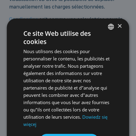
manuellement les charges sélectionnées.
Goodloading
agit comme une calculatrice pour le
×
chargement des conteneurs, car sous la
Ce site Web utilise des
visualisation il y a un résumé de la charge
cookies
contenant toutes les informations nécessaires
POLISH
telles que : la quantité de marchandises chargées
Nous utilisons des cookies pour
ENGLISH
et déchargées, le poids total, le volume et la
personnaliser le contenu, les publicités et
GERMAN
surface en mètres carrés. Grâce à cela, le
analyser notre trafic. Nous partageons
planificateur reçoit toutes les données en un seul
également des informations sur votre
CZECH
endroit, sans avoir besoin de calculs traditionnels.
utilisation de notre site avec nos
SPANISH
partenaires de publicité et d"analyse qui
Le projet terminé peut être envoyé à la personne
FRENCH
peuvent les combiner avec d"autres
responsable du chargement sous la forme d’un
informations que vous leur avez fournies
LITHUANIAN
lien ou d’un fichier PDF avec l’ordre de
ou qu"ils ont collectées lors de votre
chargement, ainsi qu’exporté sous la forme d’un
RUSSIAN
utilisation de leurs services.
Dowiedz się
fichier csv, ouvrable dans des feuilles de calcul.
więcej
TURKISH