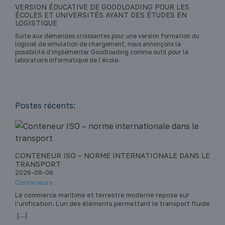
VERSION ÉDUCATIVE DE GOODLOADING POUR LES
ÉCOLES ET UNIVERSITÉS AYANT DES ÉTUDES EN
LOGISTIQUE
Suite aux demandes croissantes pour une version formation du
logiciel de simulation de chargement, nous annonçons la
possibilité d’implémenter Goodloading comme outil pour le
laboratoire informatique de l’école.
Postes récents:
CONTENEUR ISO – NORME INTERNATIONALE DANS LE
A
TRANSPORT
E
2026-08-06
2
Conteneurs
Se
and
Le commerce maritime et terrestre moderne repose sur
Lo
l’unification. L’un des éléments permettant le transport fluide
de
e
de marchandises dans le monde entier est le conteneur ISO.
d’
[...]
[.
Cette norme a révolutionné le transport intermodal, c’est-à-
al