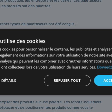
e production, les entrepôts et les usines. Les palettiseurs
les produits sur des palettes.
rents types de palettiseurs ont été conçus :
 sur la palette. Ils sont généralement placés sur une bande
 vers une palette.
utilise des cookies
 en spirale, ce qui vous permet d’augmenter la quantité de
 cookies pour personnaliser le contenu, les publicités et analyser 
s produits de forme irrégulière qui sont difficiles à organiser
galement des informations sur votre utilisation de notre site av
"analyse qui peuvent les combiner avec d"autres informations que
 ont collectées lors de votre utilisation de leurs services.
Dowiedz 
palette en colonnes. Ils sont généralement transférés de la
e ensuite à la palette.
 DÉTAILS
REFUSER TOUT
ACC
rmet de palettiser différents types de produits sans avoir à
des produits de différentes formes et tailles, ce qui permet une
 empiler des produits sur une palette. Les robots industriels
déplacer et de positionner les produits comme vous le