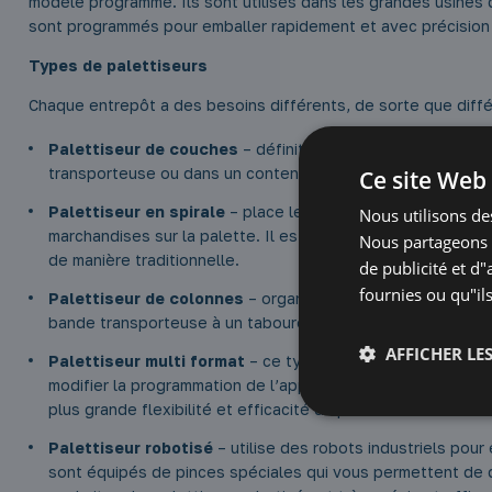
modèle programmé. Ils sont utilisés dans les grandes usines d
sont programmés pour emballer rapidement et avec précision 
Types de palettiseurs
Chaque entrepôt a des besoins différents, de sorte que diffé
Palettiseur de couches
– définit les produits en couches
transporteuse ou dans un conteneur spécial, puis déplacés
Ce site Web 
Palettiseur en spirale
– place les produits sur la palette
Nous utilisons des
marchandises sur la palette. Il est également utilisé pour le
Nous partageons é
de manière traditionnelle.
de publicité et d
fournies ou qu"ils
Palettiseur de colonnes
– organise les produits sur une 
bande transporteuse à un tabouret spécial, qui les transfèr
AFFICHER LES
Palettiseur multi format
– ce type de palettiseur vous pe
modifier la programmation de l’appareil. Il peut manipuler 
plus grande flexibilité et efficacité du processus.
Palettiseur robotisé
– utilise des robots industriels pour
sont équipés de pinces spéciales qui vous permettent de 