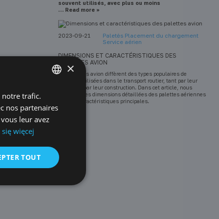
souvent utilisés, avec plus ou moins
… Read more »
2023-09-21
Paletės Placement du chargement
Service aérien
DIMENSIONS ET CARACTÉRISTIQUES DES
PALETTES AVION
×
Les palettes avion diffèrent des types populaires de
palettes utilisées dans le transport routier, tant par leur
taille que par leur construction. Dans cet article, nous
notre trafic.
POLISH
décrivons les dimensions détaillées des palettes aériennes
et leurs caractéristiques principales.
ec nos partenaires
ENGLISH
 vous leur avez
GERMAN
się więcej
CZECH
EPTER TOUT
SPANISH
FRENCH
LITHUANIAN
RUSSIAN