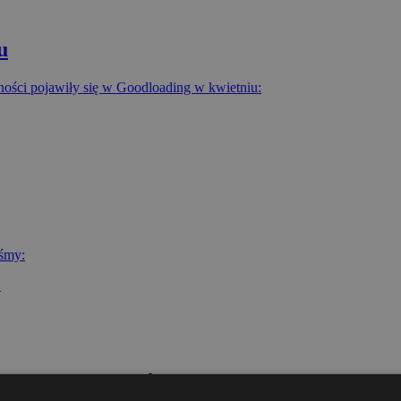
u
ności pojawiły się w Goodloading w kwietniu:
iśmy:
NE WE WRZEŚNIU