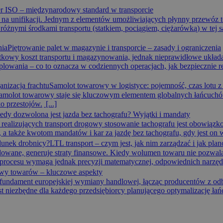
r ISO – międzynarodowy standard w transporcie
 na unifikacji. Jednym z elementów umożliwiających płynny przewóz t
różnymi środkami transportu (statkiem, pociągiem, ciężarówką) w tej
Piętrowanie palet w magazynie i transporcie – zasady i ograniczenia
stkowy koszt transportu i magazynowania, jednak nieprawidłowe układ
plowania – co to oznacza w codziennych operacjach, jak bezpiecznie re
Samolot towarowy w logistyce: pojemność, czas lotu z 
 samolot towarowy staje się kluczowym elementem globalnych łańcuch
o przestojów.
[...]
edy dozwolona jest jazda bez tachografu? Wyjątki i mandaty
realizujących transport drogowy stosowanie tachografu jest obowiązko
, a także kwotom mandatów i kar za jazdę bez tachografu, gdy jest on
LTL transport – czym jest, jak nim zarządzać i jak pl
owane, generuje straty finansowe. Kiedy wolumen towaru nie pozwala na
procesu wymaga jednak precyzji matematycznej, odpowiednich narzędzi
owy towarów – kluczowe aspekty
fundament europejskiej wymiany handlowej, łącząc producentów z od
niezbędne dla każdego przedsiębiorcy planującego optymalizację łań