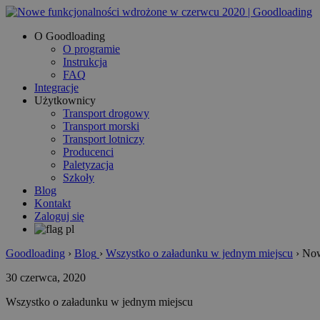
O Goodloading
O programie
Instrukcja
FAQ
Integracje
Użytkownicy
Transport drogowy
Transport morski
Transport lotniczy
Producenci
Paletyzacja
Szkoły
Blog
Kontakt
Zaloguj się
Goodloading
›
Blog
›
Wszystko o załadunku w jednym miejscu
›
Now
30 czerwca, 2020
Wszystko o załadunku w jednym miejscu