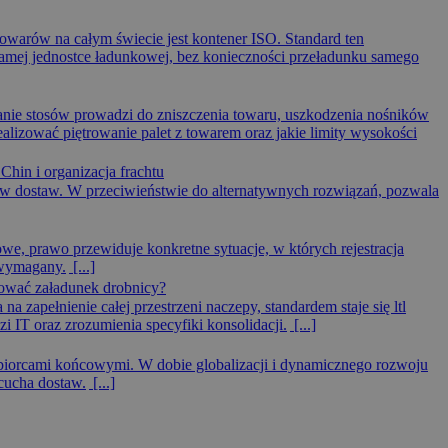
owarów na całym świecie jest kontener ISO. Standard ten
 samej jednostce ładunkowej, bez konieczności przeładunku samego
anie stosów prowadzi do zniszczenia towaru, uszkodzenia nośników
alizować piętrowanie palet z towarem oraz jakie limity wysokości
Chin i organizacja frachtu
ów dostaw. W przeciwieństwie do alternatywnych rozwiązań, pozwala
we, prawo przewiduje konkretne sytuacje, w których rejestracja
 wymagany.
[...]
anować załadunek drobnicy?
 zapełnienie całej przestrzeni naczepy, standardem staje się ltl
 IT oraz zrozumienia specyfiki konsolidacji.
[...]
biorcami końcowymi. W dobie globalizacji i dynamicznego rozwoju
cucha dostaw.
[...]