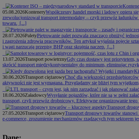
Kontene
05.08.2026
Kontenery
Współczesny handel morski i lądowy opiera się
zrewolucjonizował transport intermodalny – czyli przewóz ładunków 
towaru.
[...]
28.07.2026
Palety
Piętrowanie palet pozwala znacząco obniżyć jedno
i zagrożenia zdrowia pracowników. Ten artykuł wyjaśnia pojęcie szta
i wagi narzucają przepisy BHP oraz skrajnia naczep.
[...]
13.07.2026
Transport powietrzny
Gdy czas dostawy jest priorytetem,
skrócić transport międzykontynentalny do minimum, eliminując ryzyk
Ki
30.06.2026
Transport ciężarowy
Choć dla większości przedsiębiorców 
aktywności nie jest wymagana. Przyglądamy się bliżej tym wyjątkom
18.06.2026
Załadowcy
Wysyłanie pojazdów, które nie są w pełni załad
transport, czyli przewóz drobnicowy. Efektywne organizowanie tego 
Transport drog
27.05.2026
Transport ciężarowy
Transport drogowy towarów stanowi 
e-commerce, zrozumienie mechanizmów rządzących tym sektorem jest 
Dane: