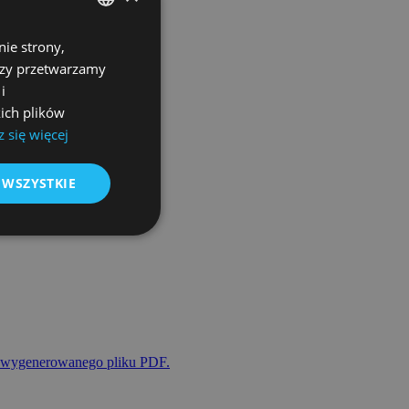
ie strony,
POLISH
erzy przetwarzamy
ENGLISH
i
GERMAN
ich plików
 się więcej
CZECH
SPANISH
 WSZYSTKIE
FRENCH
LITHUANIAN
RUSSIAN
TURKISH
la wygenerowanego pliku PDF.