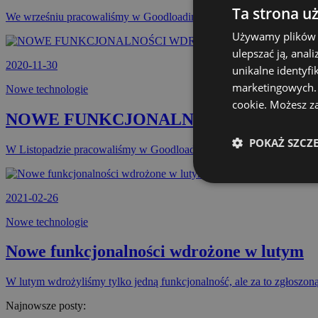
Ta strona u
We wrześniu pracowaliśmy w Goodloading nad:
Używamy plików c
ulepszać ją, anal
2020-11-30
unikalne identyfi
marketingowych. K
Nowe technologie
cookie. Możesz za
NOWE FUNKCJONALNOŚCI WDROŻON
POKAŻ SZCZ
W Listopadzie pracowaliśmy w Goodloading nad:
2021-02-26
Nowe technologie
Nowe funkcjonalności wdrożone w lutym
W lutym wdrożyliśmy tylko jedną funkcjonalność, ale za to zgłoszo
Najnowsze posty: