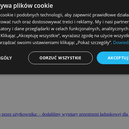
żywa plików cookie
ookie i podobnych technologii, aby zapewnić prawidłowe działan
izować ruch oraz dostosowywać treści i reklamy. My i nasi partn
katory i dane przeglądarki w celach funkcjonalnych, analitycznych 
likając „Akceptuję wszystkie”, wyrażasz zgodę na użycie wszystk
rządzać swoimi ustawieniami klikając „Pokaż szczegóły”.
Dowiedz
E W LISTOPADZIE
EGÓŁY
ODRZUĆ WSZYSTKIE
AKCEPTUJ
ną przez użytkownika: – dodaliśmy wymiary przestrzeni ładunkowej d