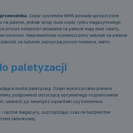
 przewoźnika
. Część systemów WMS posiada uproszczone
ru na palecie, jednak wciąż duża część rynku magazynowego
 proces kolejności układania na palecie mają dwie zalety,
ieczeństwo. Nieprawidłowo rozmieszczony ładunek na palecie
zialność za ładunek zazwyczaj ponosi nadawca, warto
o paletyzacji
adająca moduł paletyzacji. Dzięki wykorzystaniu planera
rzymamy podpowiedź dotyczącą optymalnego rozplanowania
m, umieścić już wewnątrz ciężarówki czy kontenera.
k i ręczne magazyny, oszczędzając czas na bezpieczne
strzeni ładunkowej.