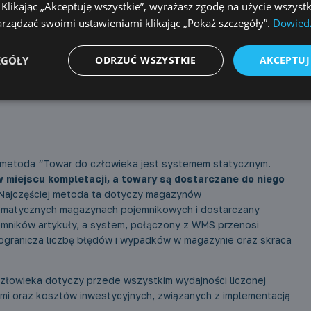
likając „Akceptuję wszystkie”, wyrażasz zgodę na użycie wszystk
rządzać swoimi ustawieniami klikając „Pokaż szczegóły”.
Dowiedz
EGÓŁY
ODRZUĆ WSZYSTKIE
AKCEPTUJ
acja towar
 metoda “Towar do człowieka jest systemem statycznym.
 miejscu kompletacji, a towary są dostarczane do niego
ajczęściej metoda ta dotyczy magazynów
omatycznych magazynach pojemnikowych i dostarczany
emników artykuły, a system, połączony z WMS przenosi
ogranicza liczbę błędów i wypadków w magazynie oraz skraca
złowieka dotyczy przede wszystkim wydajności liczonej
ami oraz kosztów inwestycyjnych, związanych z implementacją