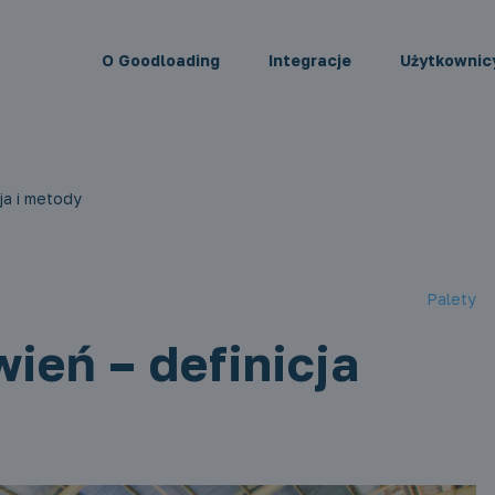
O Goodloading
Integracje
Użytkownic
ja i metody
Palety
eń – definicja