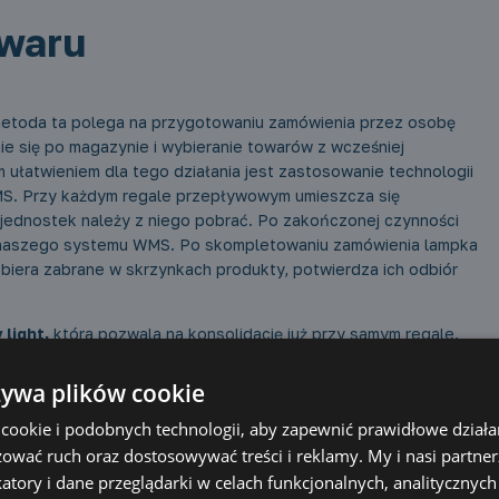
owaru
 metoda ta polega na przygotowaniu zamówienia przez osobę
ie się po magazynie i wybieranie towarów z wcześniej
 ułatwieniem dla tego działania jest zastosowanie technologii
S. Przy każdym regale przepływowym umieszcza się
le jednostek należy z niego pobrać. Po zakończonej czynności
do naszego systemu WMS. Po skompletowaniu zamówienia lampka
obiera zabrane w skrzynkach produkty, potwierdza ich odbiór
 light,
która pozwala na konsolidację już przy samym regale.
poprzedniej metodzie. Co ważniejsze, w tym systemie może
ztowne pomyłki przy doborze towarów, szczególnie przy
żywa plików cookie
ówień w ramach jednego zlecenia kompletacyjnego.
ookie i podobnych technologii, aby zapewnić prawidłowe działan
 wydajność komisjonowania i niskie koszty inwestycji. Wadą
izować ruch oraz dostosowywać treści i reklamy. My i nasi partn
wiąże się również z czasem potrzebny na proces. Istnieje
katory i dane przeglądarki w celach funkcjonalnych, analitycznych 