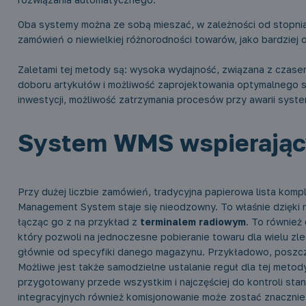
Oba systemy można ze sobą mieszać, w zależności od stopnia
zamówień o niewielkiej różnorodności towarów, jako bardziej
Zaletami tej metody są: wysoka wydajność, związana z czasem 
doboru artykułów i możliwość zaprojektowania optymalnego s
inwestycji, możliwość zatrzymania procesów przy awarii syste
System WMS wspierając
Przy dużej liczbie zamówień, tradycyjna papierowa lista kom
Management System staje się nieodzowny. To właśnie dzięki
łącząc go z na przykład z
terminalem radiowym
. To równie
który pozwoli na jednoczesne pobieranie towaru dla wielu zl
głównie od specyfiki danego magazynu. Przykładowo, poszc
Możliwe jest także samodzielne ustalanie reguł dla tej metod
przygotowany przede wszystkim i najczęściej do kontroli s
integracyjnych również komisjonowanie może zostać znacznie