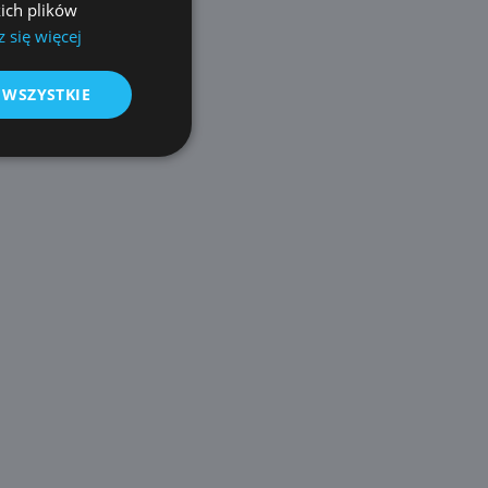
GERMAN
ich plików
 się więcej
CZECH
SPANISH
 WSZYSTKIE
FRENCH
LITHUANIAN
RUSSIAN
TURKISH