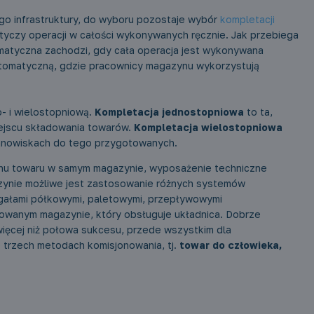
go infrastruktury, do wyboru pozostaje wybór
kompletacji
otyczy operacji w całości wykonywanych ręcznie. Jak przebiega
atyczna zachodzi, gdy cała operacja jest wykonywana
utomatyczną, gdzie pracownicy magazynu wykorzystują
- i wielostopniową.
Kompletacja jednostopniowa
to ta,
iejscu składowania towarów.
Kompletacja wielostopniowa
 stanowiskach do tego przygotowanych.
uchu towaru w samym magazynie, wyposażenie techniczne
zynie możliwe jest zastosowanie różnych systemów
egałami półkowymi, paletowymi, przepływowymi
owanym magazynie, który obsługuje układnica. Dobrze
więcej niż połowa sukcesu, przede wszystkim dla
 trzech metodach komisjonowania, tj.
towar do człowieka,