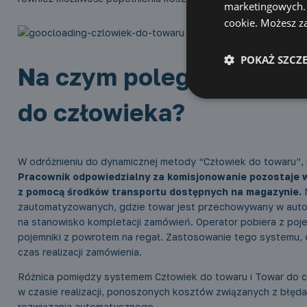
marketingowych. K
cookie. Możesz za
POKAŻ SZCZ
Na czym polega komplet
do człowieka
?
W odróżnieniu do dynamicznej metody “Człowiek do towaru”,
Pracownik odpowiedzialny za komisjonowanie pozostaje w
z pomocą środków transportu dostępnych na magazynie.
N
zautomatyzowanych, gdzie towar jest przechowywany w aut
na stanowisko kompletacji zamówień. Operator pobiera z poj
pojemniki z powrotem na regał. Zastosowanie tego systemu, 
czas realizacji zamówienia.
Różnica pomiędzy systemem Człowiek do towaru i Towar do c
w czasie realizacji, ponoszonych kosztów związanych z błęd
rozwiązania automatycznego.