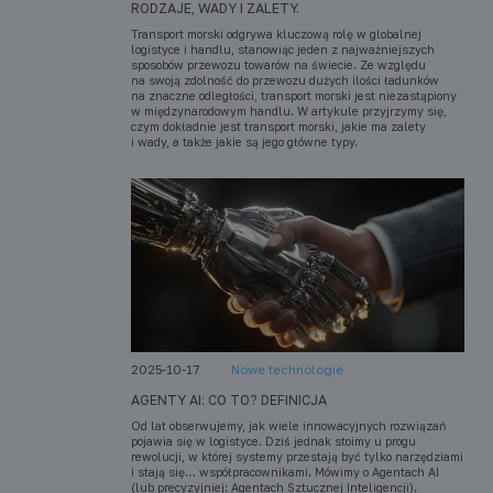
RODZAJE, WADY I ZALETY.
Transport morski odgrywa kluczową rolę w globalnej
logistyce i handlu, stanowiąc jeden z najważniejszych
sposobów przewozu towarów na świecie. Ze względu
na swoją zdolność do przewozu dużych ilości ładunków
na znaczne odległości, transport morski jest niezastąpiony
w międzynarodowym handlu. W artykule przyjrzymy się,
czym dokładnie jest transport morski, jakie ma zalety
i wady, a także jakie są jego główne typy.
2025-10-17
Nowe technologie
AGENTY AI: CO TO? DEFINICJA
Od lat obserwujemy, jak wiele innowacyjnych rozwiązań
pojawia się w logistyce. Dziś jednak stoimy u progu
rewolucji, w której systemy przestają być tylko narzędziami
i stają się… współpracownikami. Mówimy o Agentach AI
(lub precyzyjniej: Agentach Sztucznej Inteligencji).