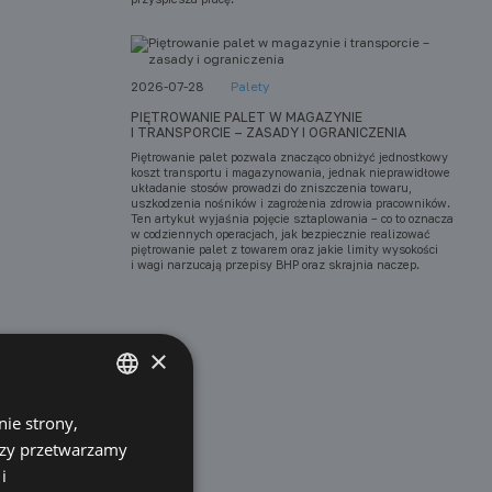
2026-07-28
Palety
PIĘTROWANIE PALET W MAGAZYNIE
I TRANSPORCIE – ZASADY I OGRANICZENIA
Piętrowanie palet pozwala znacząco obniżyć jednostkowy
koszt transportu i magazynowania, jednak nieprawidłowe
układanie stosów prowadzi do zniszczenia towaru,
uszkodzenia nośników i zagrożenia zdrowia pracowników.
Ten artykuł wyjaśnia pojęcie sztaplowania – co to oznacza
w codziennych operacjach, jak bezpiecznie realizować
piętrowanie palet z towarem oraz jakie limity wysokości
i wagi narzucają przepisy BHP oraz skrajnia naczep.
×
ie strony,
POLISH
erzy przetwarzamy
ENGLISH
i