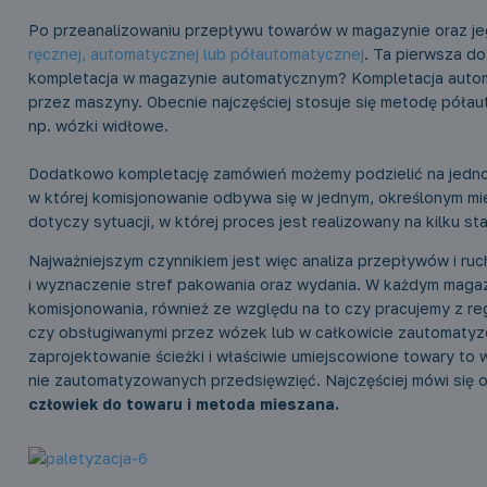
Po przeanalizowaniu przepływu towarów w magazynie oraz je
ręcznej, automatycznej lub półautomatycznej
. Ta pierwsza d
kompletacja w magazynie automatycznym? Kompletacja autom
przez maszyny. Obecnie najczęściej stosuje się metodę póła
np. wózki widłowe.
Dodatkowo kompletację zamówień możemy podzielić na jedno
w której komisjonowanie odbywa się w jednym, określonym m
dotyczy sytuacji, w której proces jest realizowany na kilku
Najważniejszym czynnikiem jest więc analiza przepływów i r
i wyznaczenie stref pakowania oraz wydania. W każdym maga
komisjonowania, również ze względu na to czy pracujemy z r
czy obsługiwanymi przez wózek lub w całkowicie zautomatyz
zaprojektowanie ścieżki i właściwie umiejscowione towary to 
nie zautomatyzowanych przedsięwzięć. Najczęściej mówi się o
człowiek do towaru i metoda mieszana.