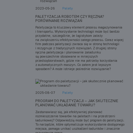
2023-05-26
Palety
PALETYZACJA ROBOTEM CZY RĘCZNA?
PORÓWNANIE ROZWIĄZAŃ
Paletyzacja to kluczowy element procesu magazynowania
i transportu. Wykorzystanie technologii może być bardzo
przydatne, szczególnie, że logistykom zależy
na zwiększeniu efektywności całego procesu. Coraz więcej
firm podczas paletyzacji zwraca się w stronę technologii
i rezygnuje z tradycyjnych rozwiązań. Z drugiej strony
ręczna paletyzacja i planowanie załadunku
są powszechnie stosowane w mniejszych
przedsiębiorstwach, gdzie nie ma potrzeby korzystania
z automatycznych maszyn. Co zatem jest lepszym
sposobem? A może istnieje pośrednie rozwiązanie?
2025-08-07
Palety
PROGRAM DO PALETYZACJI – JAK SKUTECZNIE
PLANOWAĆ UKŁADANIE TOWARU?
Zastanawiasz się, jak efektywniej planować
rozmieszczenie towarów na paletach i na przestrzeni
ładunkowej? Odpowiedzią może być program do paletyzacji.
To narzędzie, które optymalizuje wykorzystanie dostępnego
miejsca, pomaga unikać uszkodzeń ładunków i znacznie
przyspiesza pracę.