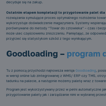
decyduje się na zakup.
Ostatnim etapem kompletacji to przygotowanie palet dla
rozwiązania symulujące proces optymalnego rozłożenia towa
wykorzystuje doświadczenie magazyniera. Systemy wspierające
porównywane do metody “Towar do człowieka” – czas i bezp
może ulec częściowemu zniszczeniu. Pamiętając, że odpowied
przyjrzeć się statystykom szkód z tego wynikającym.
Goodloading –
program d
Tu z pomocą przychodzi najnowsza wersja
Goodloading
, posi
w wersji online lub zintegrowanej z WMS/ ERP czy TMS, ot
ładunku na palecie, a następnie możemy paletę wraz z toware
Program jest wykorzystywany przez w pełni automatyczne ja
przygotowanie palety jak i zarządzanie nimi w wybranej prze