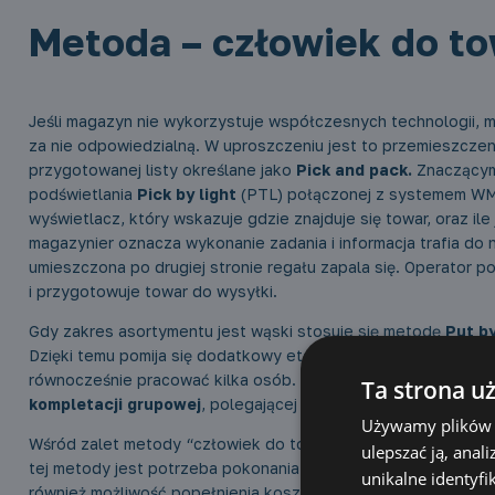
Metoda – człowiek do t
Jeśli magazyn nie wykorzystuje współczesnych technologii,
za nie odpowiedzialną. W uproszczeniu jest to przemieszczen
przygotowanej listy określane jako
Pick and pack.
Znaczącym
podświetlania
Pick by light
(PTL) połączonej z systemem WM
wyświetlacz, który wskazuje gdzie znajduje się towar, oraz i
magazynier oznacza wykonanie zadania i informacja trafia 
umieszczona po drugiej stronie regału zapala się. Operator p
i przygotowuje towar do wysyłki.
Gdy zakres asortymentu jest wąski stosuje się metodę
Put by
Dzięki temu pomija się dodatkowy etap sortowania obecny w 
równocześnie pracować kilka osób. System ten eliminuje kos
Ta strona u
kompletacji grupowej
, polegającej na realizacji wielu zam
Używamy plików c
Wśród zalet metody “człowiek do towaru” wymienia się wysoką
ulepszać ją, anal
tej metody jest potrzeba pokonania dłuższych odległości, co 
unikalne identyfi
również możliwość popełnienia kosztownego błędu.