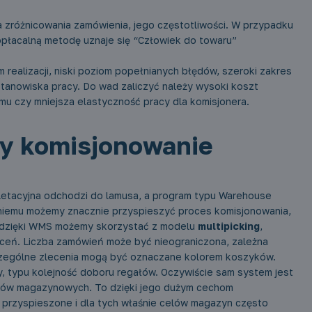
 zróżnicowania zamówienia, jego częstotliwości. W przypadku
 opłacalną metodę uznaje się “Człowiek do towaru”
realizacji, niski poziom popełnianych błędów, szeroki zakres
tanowiska pracy. Do wad zaliczyć należy wysoki koszt
mu czy mniejsza elastyczność pracy dla komisjonera.
y komisjonowanie
pletacyjna odchodzi do lamusa, a program typu Warehouse
 niemu możemy znacznie przyspieszyć proces komisjonowania,
ż dzięki WMS możemy skorzystać z modelu
multipicking
,
eceń. Liczba zamówień może być nieograniczona, zależna
zególne zlecenia mogą być oznaczane kolorem koszyków.
y, typu kolejność doboru regałów. Oczywiście sam system jest
tanów magazynowych. To dzięki jego dużym cechom
 przyspieszone i dla tych właśnie celów magazyn często