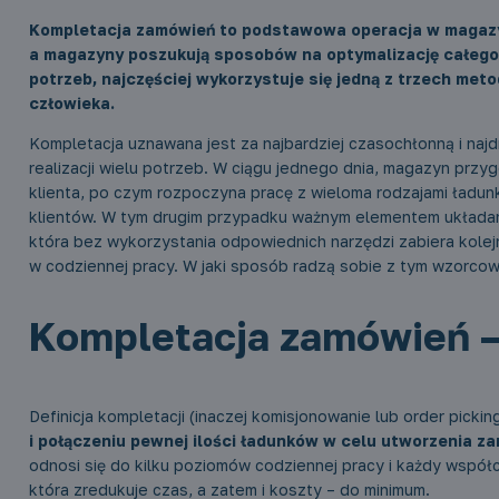
Kompletacja zamówień to podstawowa operacja w magazynie
a magazyny poszukują sposobów na optymalizację całego 
potrzeb, najczęściej wykorzystuje się jedną z trzech met
człowieka.
Kompletacja uznawana jest za najbardziej czasochłonną i najd
realizacji wielu potrzeb. W ciągu jednego dnia, magazyn pr
klienta, po czym rozpoczyna pracę z wieloma rodzajami ładunk
klientów. W tym drugim przypadku ważnym elementem układan
która bez wykorzystania odpowiednich narzędzi zabiera kole
w codziennej pracy. W jaki sposób radzą sobie z tym wzorco
Kompletacja zamówień –
Definicja kompletacji (inaczej komisjonowanie lub order picki
i połączeniu pewnej ilości ładunków w celu utworzenia za
odnosi się do kilku poziomów codziennej pracy i każdy współ
która zredukuje czas, a zatem i koszty – do minimum.