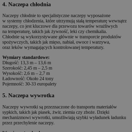
4. Naczepa chłodnia
Naczepy chłodnie to specjalistyczne naczepy wyposażone
w systemy chłodzenia, które utrzymują stałą temperaturę wewnątrz
naczepy, co jest kluczowe dla przewozu towarów wrażliwych
na temperaturę, takich jak żywność, leki czy chemikalia.
Chłodnie są wykorzystywane głównie w transporcie produktów
spożywczych, takich jak mięso, nabiał, owoce i warzywa,
oraz leków wymagających kontrolowanej temperatury.
Wymiary standardowe:
Długość: 13,3 m – 13,6 m
Szerokość: 2,45 m – 2,5 m
Wysokość: 2,6 m – 2,7 m
Ładowność: Około 24 tony
Pojemność: 30-33 europalety
5. Naczepa wywrotka
Naczepy wywrotki są przeznaczone do transportu materiałów
sypkich, takich jak piasek, żwir, ziemia czy zboże. Dzięki
mechanizmowi wywrotki, umożliwiają szybki wyładunek ładunku
przez przechylenie naczepy.