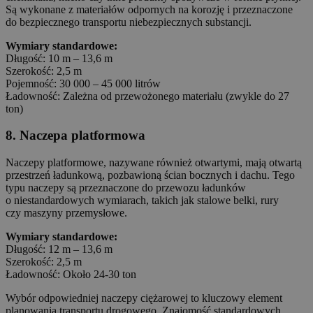
Są wykonane z materiałów odpornych na korozję i przeznaczone
do bezpiecznego transportu niebezpiecznych substancji.
Wymiary standardowe:
Długość: 10 m – 13,6 m
Szerokość: 2,5 m
Pojemność: 30 000 – 45 000 litrów
Ładowność: Zależna od przewożonego materiału (zwykle do 27
ton)
8. Naczepa platformowa
Naczepy platformowe, nazywane również otwartymi, mają otwartą
przestrzeń ładunkową, pozbawioną ścian bocznych i dachu. Tego
typu naczepy są przeznaczone do przewozu ładunków
o niestandardowych wymiarach, takich jak stalowe belki, rury
czy maszyny przemysłowe.
Wymiary standardowe:
Długość: 12 m – 13,6 m
Szerokość: 2,5 m
Ładowność: Około 24-30 ton
Wybór odpowiedniej naczepy ciężarowej to kluczowy element
planowania transportu drogowego. Znajomość standardowych