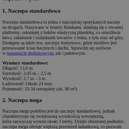
1. Naczepa standardowa
Naczepa standardowa to jedna z najczęściej spotykanych naczep
na drogach. Nazywane w branży firankami, składają się z otwartej
platformy, osłoniętej z boków elastyczną plandeką, co umożliwia
łatwy załadunek i rozładunek towarów z boku, z tyłu oraz od góry.
Dostępne są także tzw. naczepy kurtynowe, gdzie możliwe jest
przesuwanie ścian bocznych i dachu. Sprawdzi się zarówno
w
transporcie drobnicowym
, jak i paletowym.
Wymiary standardowe:
Długość: 13,6 m
Szerokość: 2,45 m – 2,5 m
Wysokość: 2,7 m – 3 m
Ładowność: Około 24 tony
Pojemność: 33-34 europalety (ok. 90 m³)
2. Naczepa mega
Naczepa mega podobna jest do naczepy standardowej, jednak
charakteryzuje się zwiększoną wysokością wewnętrzną,
która zazwyczaj wynosi około 3 metry. Dzięki obniżonej podłodze,
naczepa mega oferuje większą przestrzeń ładunkową, co pozwala