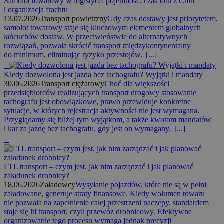
Samolot towarowy w logistyce: pojemność, czas lotu z Chin
i organizacja frachtu
13.07.2026
Transport powietrzny
Gdy czas dostawy jest priorytetem,
samolot towarowy staje się kluczowym elementem globalnych
łańcuchów dostaw. W przeciwieństwie do alternatywnych
rozwiązań, pozwala skrócić transport międzykontynentalny
do minimum, eliminując ryzyko przestojów.
[...]
Kiedy dozwolona jest jazda bez tachografu? Wyjątki i mandaty
30.06.2026
Transport ciężarowy
Choć dla większości
przedsiębiorców realizujących transport drogowy stosowanie
tachografu jest obowiązkowe, prawo przewiduje konkretne
sytuacje, w których rejestracja aktywności nie jest wymagana.
Przyglądamy się bliżej tym wyjątkom, a także kwotom mandatów
i kar za jazdę bez tachografu, gdy jest on wymagany.
[...]
LTL transport – czym jest, jak nim zarządzać i jak planować
załadunek drobnicy?
18.06.2026
Załadowcy
Wysyłanie pojazdów, które nie są w pełni
załadowane, generuje straty finansowe. Kiedy wolumen towaru
nie pozwala na zapełnienie całej przestrzeni naczepy, standardem
staje się ltl transport, czyli przewóz drobnicowy. Efektywne
organizowanie tego procesu wymaga jednak precyzji