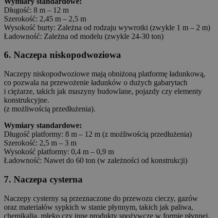
Wymiary standardowe:
Długość: 8 m – 12 m
Szerokość: 2,45 m – 2,5 m
Wysokość burty: Zależna od rodzaju wywrotki (zwykle 1 m – 2 m)
Ładowność: Zależna od modelu (zwykle 24-30 ton)
6. Naczepa niskopodwoziowa
Naczepy niskopodwoziowe mają obniżoną platformę ładunkową,
co pozwala na przewożenie ładunków o dużych gabarytach
i ciężarze, takich jak maszyny budowlane, pojazdy czy elementy
konstrukcyjne.
(z możliwością przedłużenia).
Wymiary standardowe:
Długość platformy: 8 m – 12 m (z możliwością przedłużenia)
Szerokość: 2,5 m – 3 m
Wysokość platformy: 0,4 m – 0,9 m
Ładowność: Nawet do 60 ton (w zależności od konstrukcji)
7. Naczepa cysterna
Naczepy cysterny są przeznaczone do przewozu cieczy, gazów
oraz materiałów sypkich w stanie płynnym, takich jak paliwa,
chemikalia, mleko czy inne produkty spożywcze w formie płynnej.