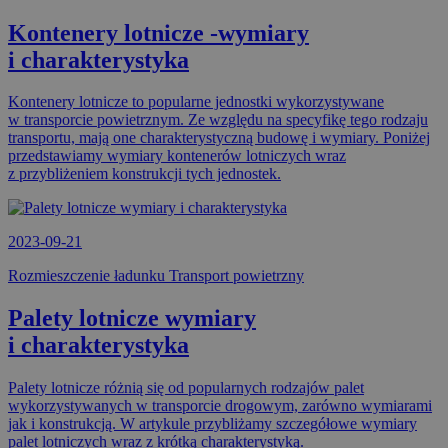
Kontenery lotnicze -wymiary
i charakterystyka
Kontenery lotnicze to popularne jednostki wykorzystywane
w transporcie powietrznym. Ze względu na specyfikę tego rodzaju
transportu, mają one charakterystyczną budowę i wymiary. Poniżej
przedstawiamy wymiary kontenerów lotniczych wraz
z przybliżeniem konstrukcji tych jednostek.
2023-09-21
Rozmieszczenie ładunku Transport powietrzny
Palety lotnicze wymiary
i charakterystyka
Palety lotnicze różnią się od popularnych rodzajów palet
wykorzystywanych w transporcie drogowym, zarówno wymiarami
jak i konstrukcją. W artykule przybliżamy szczegółowe wymiary
palet lotniczych wraz z krótką charakterystyką.