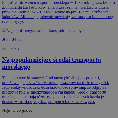
Za pośrednictwem transportu morskiego w 1980 roku przewieziono
2,6 miliarda ton ładunków, a na przestrzeni lat, wartość ta urosła
prawie 4 krotnie i w 2017 roku wyniosła już 10,7 miliardów ton
ładunków. Mimo tego, obecnie mówi się, że transport kontenerowy
czeka kryzys.
2025-03-27
Kontenery
Najpopularniejsze środki transportu
morskiego
Transport morski stanowi fundament globalnej gospodarki,
umożliwiając przewóz towarów i pasażerów na duże odległości.
Jego efektywność oraz duża ładowność sprawiają, że odgrywa
kluczową rolę w międzynarodowym handlu. Środki transportu
morskiego obejmują różne typy jednostek, z których każda jest
dostosowana do specyficznych potrzeb przewozowych.
Najnowsze posty: