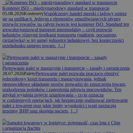
Kontener ISO – międzynarodowy standard w transporcie
05.08.2026
Kontenery
Współczesny handel morski i lądowy opiera
się na unifikacji. Jednym z elementów umożliwiających płynny
przewóz towarów na całym świecie jest kontener ISO. Standard ten
zrewolucjonizował transport intermodalny – czyli przewóz
ładunków różnymi środkami transportu (statkiem, pociągiem,
ciężarówką) w tej samej jednostce ładunkowej, bez konieczności
przeładunku samego towaru.
[...]
Piętrowanie palet w magazynie i transporcie – zasady i ograniczenia
28.07.2026
Palety
Piętrowanie palet pozwala znacząco obniżyć
jednostkowy koszt transportu i magazynowania, jednak
nieprawidłowe układanie stosów prowadzi do zniszczenia towaru,
uszkodzenia nośników i zagrożenia zdrowia pracowników. Ten
artykuł wyjaśnia pojęcie sztaplowania – co to oznacza
w codziennych operacjach, jak bezpiecznie realizować piętrowanie
palet z towarem oraz jakie limity wysokości i wagi narzucają
przepisy BHP oraz skrajnia naczep.
[...]