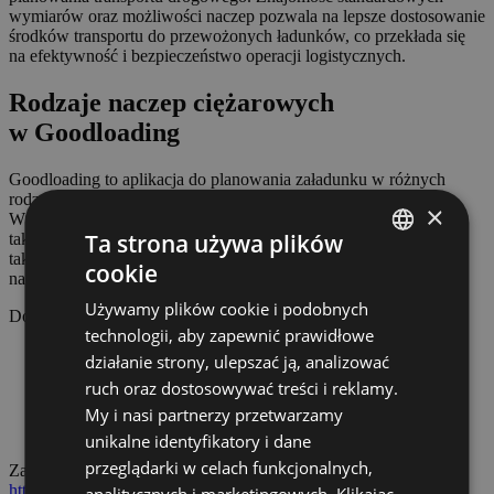
wymiarów oraz możliwości naczep pozwala na lepsze dostosowanie
środków transportu do przewożonych ładunków, co przekłada się
na efektywność i bezpieczeństwo operacji logistycznych.
Rodzaje naczep ciężarowych
w Goodloading
Goodloading to aplikacja do planowania załadunku w różnych
rodzajach transportu, także w
transporcie drogowym
.
×
W Goodloading dostępne są różne rodzaje naczep ciężarowych –
Ta strona używa plików
takie jak solówka, mega, standard czy zestaw. Użytkownik może
także samodzielnie dodać wymiary dowolnej przestrzeni,
cookie
POLISH
na której chce zaplanować załadunek.
Używamy plików cookie i podobnych
ENGLISH
Do każdego pojazdu można dodać takie elementy jak:
technologii, aby zapewnić prawidłowe
GERMAN
zestaw;
działanie strony, ulepszać ją, analizować
naciski na osie;
ruch oraz dostosowywać treści i reklamy.
CZECH
nadkola;
agregat chłodniczy;
My i nasi partnerzy przetwarzamy
SPANISH
variofloor.
unikalne identyfikatory i dane
FRENCH
przeglądarki w celach funkcjonalnych,
Zarejestruj się i sprawdź Goodloading za darmo:
https://app.goodloading.com/pl/auth/register
.