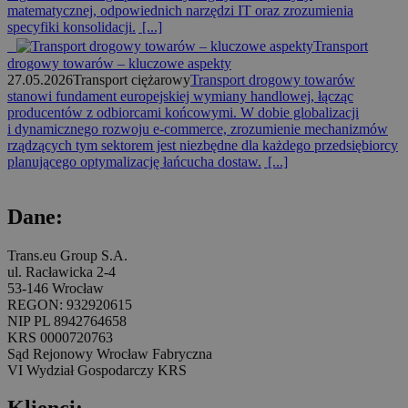
matematycznej, odpowiednich narzędzi IT oraz zrozumienia
specyfiki konsolidacji.
[...]
Transport
drogowy towarów – kluczowe aspekty
27.05.2026
Transport ciężarowy
Transport drogowy towarów
stanowi fundament europejskiej wymiany handlowej, łącząc
producentów z odbiorcami końcowymi. W dobie globalizacji
i dynamicznego rozwoju e-commerce, zrozumienie mechanizmów
rządzących tym sektorem jest niezbędne dla każdego przedsiębiorcy
planującego optymalizację łańcucha dostaw.
[...]
Dane:
Trans.eu Group S.A.
ul. Racławicka 2-4
53-146 Wrocław
REGON: 932920615
NIP PL 8942764658
KRS 0000720763
Sąd Rejonowy Wrocław Fabryczna
VI Wydział Gospodarczy KRS