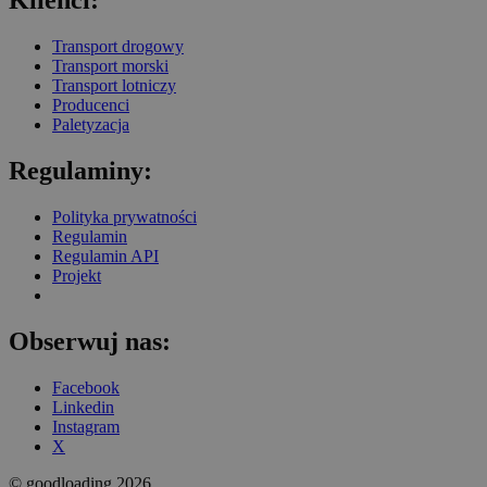
Klienci:
Transport drogowy
Transport morski
Transport lotniczy
Producenci
Paletyzacja
Regulaminy:
Polityka prywatności
Regulamin
Regulamin API
Projekt
Obserwuj nas:
Facebook
Linkedin
Instagram
X
© goodloading 2026