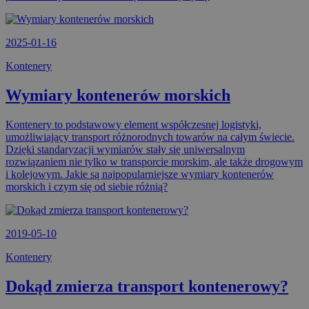
2025-01-16
Kontenery
Wymiary kontenerów morskich
Kontenery to podstawowy element współczesnej logistyki,
umożliwiający transport różnorodnych towarów na całym świecie.
Dzięki standaryzacji wymiarów stały się uniwersalnym
rozwiązaniem nie tylko w transporcie morskim, ale także drogowym
i kolejowym. Jakie są najpopularniejsze wymiary kontenerów
morskich i czym się od siebie różnią?
2019-05-10
Kontenery
Dokąd zmierza transport kontenerowy?