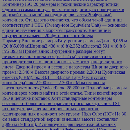
Контейнер ISO 20 размеры и технические характеристики
Одним из самых популярных типов единиц, используемых в
морской и наземной экспедиции, является 20-футовый
контейнер. Стандартно считается, что объем такой единицы
соответствует 1 TEU (Twenty-foot Equivalent Unit) — основной
единице измерения в морском транспорте. Внешние и
внутренние размеры 20-футового контейнера
ПараметрВнешние размерыВнутренние размерыДлина6,058 м
(20 ft)5,898 мШирина2,438 м (8 ft)2,352 мВысота2,591 м (8 ft 6
in)2,393 м Примечание: Внутренние размеры могут
незначительно отличаться (на 1-2 см) в зависимости от
производителя и толщины используемого трапециевидного
листа. Дверной проем и весовые параметры Ширина дверного
проема: 2,340 м Высота дверного проема: 2,280 м Кубическая
емкость (CBM): ок. 33,1 — 33,2 м³ Тара (вес пустого
контейнера): ок. 2 200 кг — 2 300 кг Максимальная
грузоподъемность (Payload): ок. 28 200 кг Подробные размеры
контейнеров можно найти в этой статье. Типы контейнеров
ISO в цепочке поставок Хотя стандартные контейнеры
составляют большинство транспортного парка, рынок TSL
использует ряд специализированных вариантов,
адаптированных к конкретным грузам: High Cube (HC): На 30
см выше стандартной версии (внешняя высота составляет
2,896 м / 9 ft 6 in). Используется для перевозки объемных
грузов с низким весом. Reefer (Рефрижератор): Оборудован