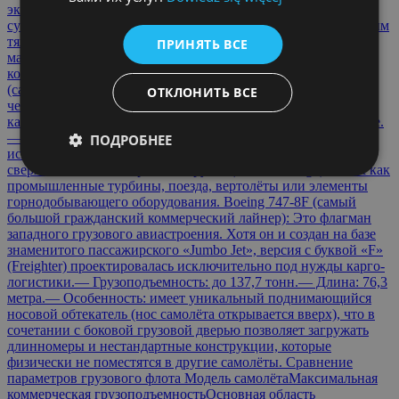
экземпляре. После того как «Мрия» прекратила своё
существование, лидерство на пьедестале перешло к серийным
тяжеловозам. В настоящее время этот титул делится между
ПРИНЯТЬ ВСЕ
машинами военно-транспортного происхождения и чисто
коммерческими конструкциями: Антонов Ан-124 «Руслан»
(самый большой на данный момент): Именно эта
ОТКЛОНИТЬ ВСЕ
четырехдвигательная модель заняла место главного гиганта
как самый большой серийный транспортный самолёт в мире.
— Грузоподъемность: до 150 тонн.— Применение: активно
ПОДРОБНЕЕ
используется на коммерческом рынке для перевозки
сверхтяжелых негабаритных грузов (Outsized cargo), таких как
промышленные турбины, поезда, вертолёты или элементы
горнодобывающего оборудования. Boeing 747-8F (самый
большой гражданский коммерческий лайнер): Это флагман
западного грузового авиастроения. Хотя он и создан на базе
знаменитого пассажирского «Jumbo Jet», версия с буквой «F»
(Freighter) проектировалась исключительно под нужды карго-
логистики.— Грузоподъемность: до 137,7 тонн.— Длина: 76,3
метра.— Особенность: имеет уникальный поднимающийся
носовой обтекатель (нос самолёта открывается вверх), что в
сочетании с боковой грузовой дверью позволяет загружать
длинномеры и нестандартные конструкции, которые
физически не поместятся в другие самолёты. Сравнение
параметров грузового флота Модель самолётаМаксимальная
коммерческая грузоподъемностьОсновная область