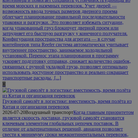
контейнера и помогает сохранить устойчивость единицы во
время морских и наземных перевозок. Учет дверей —
возможность ввода точных размеров дверного проема
облегчает планирование правильной последовательности
упаковки и разгрузки. Это позволяет избежать ситуации,
когда упакованный груз блокирует дверной проем или
затрудняет его быструю разгрузку у конечного получателя.
Конфигурация пространства для агрегата — в случае
контейнеров типа Reefer система автоматически учитывает
внутреннее пространство, занимаемое холодильной
установкой. Перенос этапа планирования в программу
ускоряет подготовку отправки, снижает количество ошибок,
связанных с ручной укладкой груза, позволяет оптимально
использовать доступное пространство и реально сокращает
транспортные расходы.
[...]
Грузовой самолёт в логистике: вместимость, время полёта из
Китая и организация перевозок
2026-07-20
Воздушный транспорт
Когда главным приоритетом
является скорость доставки, грузовой самолёт становится
ключевым элементом глобальных цепочек поставок. В
отличие от альтернативных решений, авиация позволяет
свести к минимуму сроки межконтинентальных перевозок,