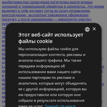
необходимостью проведения погрузочно-разгрузочных
операций и терминальной обработки в аэропортах. Это время
включает в себя доставку груза на склад отправления,
консолидацию, экспортное таможенное оформление,
погрузку, а после приземления — импортную очистку,
разгрузку и финальную доставку автомобильным
×
транспортом до склада получателя. Тем не менее, по
сравнению с 30-40 днями морского фрахта, временная
Этот веб-сайт использует
эффективность авиации остается бесспорной. Вместимость
файлы cookie
воздушных судов и стандартизация ULD Эффективность,
POLISH
которую предлагает современная авиалогистика, — это
Мы используем файлы cookie для
результат строгой стандартизации. Для максимального
ENGLISH
использования внутреннего пространства округлого
персонализации контента, рекламы и
фюзеляжа все грузы формируются на специальных поддонах
GERMAN
анализа нашего трафика. Мы также
или в авиационных контейнерах, известных как ULD (Unit
передаем информацию об
CZECH
Load Devices). Размеры и контуры ULD в точности повторяют
внутренний профиль самолёта. Благодаря роликовой системе
использовании вами нашего сайта
SPANISH
в полу, загрузка нескольких десятков тонн груза,
нашим партнерам по рекламе и
предварительно упакованного в ULD, занимает менее 90
FRENCH
аналитике, которые могут объединять
минут. Это позволяет значительно сократить время наземного
обслуживания в аэропортах и снизить эксплуатационные
ее с другой информацией, которую вы
LITHUANIAN
расходы авиакомпаний. Крупнейшие грузовые суда и состав
им предоставили или которую они
мирового флота Долгое время бесспорным лидером по
RUSSIAN
собрали в результате использования
габаритам был шестидвигательный Антонов Ан-225 «Мрия»
— уникальная машина, существовавшая в единственном
вами их услуг.
Dowiedz się więcej
TURKISH