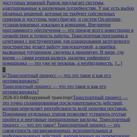
доступных решений Рынок предлагает системы,
адаптированные к различным потребностям. У нас есть выбор
облачных решений, которые не требуют собственных
серверов и доступны через браузер, и систем On-premise,
устанавливаемых локально в компании. Внедрение
программного обеспечения — это прежде всего инвестиции в
спокойствие и точность работы. Транспортная программа в
сочетании с инструментами для планирования загрузочного
пространства делает работу предсказуемой, а ошибки,
вызванные упущением, сведены к минимуму. В мире, где
время — самая ценная валюта, наличие цифрового
помощника — это уже не роскошь, а необходимость.
[...]
Транспортный процесс — что это такое и как его
оптимизировать?
2026-03-04
Воздушный транспорт
Транспортный процесс —
это точно спланированная последовательность действий,
которая определяет рентабельность всей цепочки поставок.
Понимание отдельных этапов позволяет устранить пустые
пробеги и ненужные операционные расходы. Транспортный
процесс — что это такое? Транспортный процесс — это
совокупность организационных, исполнительных и
информационных действий, направленных на перемещение