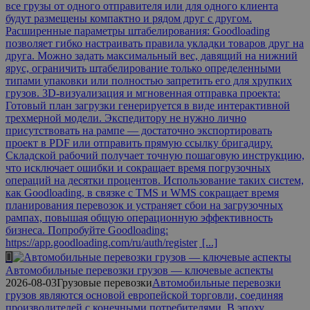
все грузы от одного отправителя или для одного клиента
будут размещены компактно и рядом друг с другом.
Расширенные параметры штабелирования: Goodloading
позволяет гибко настраивать правила укладки товаров друг на
друга. Можно задать максимальный вес, давящий на нижний
ярус, ограничить штабелирование только определенными
типами упаковки или полностью запретить его для хрупких
грузов. 3D-визуализация и мгновенная отправка проекта:
Готовый план загрузки генерируется в виде интерактивной
трехмерной модели. Экспедитору не нужно лично
присутствовать на рампе — достаточно экспортировать
проект в PDF или отправить прямую ссылку бригадиру.
Складской рабочий получает точную пошаговую инструкцию,
что исключает ошибки и сокращает время погрузочных
операций на десятки процентов. Использование таких систем,
как Goodloading, в связке с TMS и WMS сокращает время
планирования перевозок и устраняет сбои на загрузочных
рампах, повышая общую операционную эффективность
бизнеса. Попробуйте Goodloading:
https://app.goodloading.com/ru/auth/register
[...]
Автомобильные перевозки грузов — ключевые аспекты
2026-08-03
Грузовые перевозки
Автомобильные перевозки
грузов являются основой европейской торговли, соединяя
производителей с конечными потребителями. В эпоху