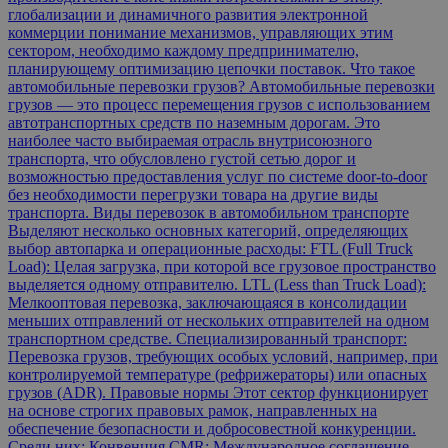
глобализации и динамичного развития электронной
коммерции понимание механизмов, управляющих этим
сектором, необходимо каждому предпринимателю,
планирующему оптимизацию цепочки поставок. Что такое
автомобильные перевозки грузов? Автомобильные перевозки
грузов — это процесс перемещения грузов с использованием
автотранспортных средств по наземным дорогам. Это
наиболее часто выбираемая отрасль внутрисоюзного
транспорта, что обусловлено густой сетью дорог и
возможностью предоставления услуг по системе door-to-door
без необходимости перегрузки товара на другие виды
транспорта. Виды перевозок в автомобильном транспорте
Выделяют несколько основных категорий, определяющих
выбор автопарка и операционные расходы: FTL (Full Truck
Load): Целая загрузка, при которой все грузовое пространство
выделяется одному отправителю. LTL (Less than Truck Load):
Мелкооптовая перевозка, заключающаяся в консолидации
меньших отправлений от нескольких отправителей на одном
транспортном средстве. Специализированный транспорт:
Перевозка грузов, требующих особых условий, например, при
контролируемой температуре (рефрижераторы) или опасных
грузов (ADR). Правовые нормы Этот сектор функционирует
на основе строгих правовых рамок, направленных на
обеспечение безопасности и добросовестной конкуренции.
Среди них: Конвенция CMR: Международное соглашение,