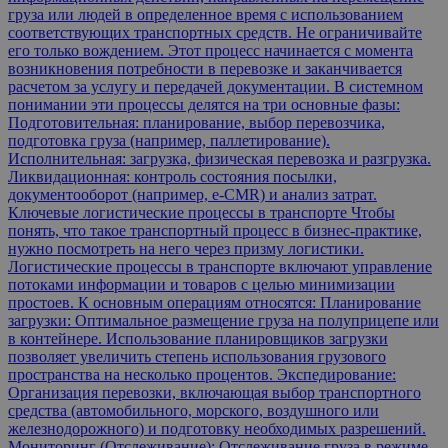
груза или людей в определенное время с использованием
соответствующих транспортных средств. Не ограничивайте
его только вождением. Этот процесс начинается с момента
возникновения потребности в перевозке и заканчивается
расчетом за услугу и передачей документации. В системном
понимании эти процессы делятся на три основные фазы:
Подготовительная: планирование, выбор перевозчика,
подготовка груза (например, паллетирование).
Исполнительная: загрузка, физическая перевозка и разгрузка.
Ликвидационная: контроль состояния посылки,
документооборот (например, e-CMR) и анализ затрат.
Ключевые логистические процессы в транспорте Чтобы
понять, что такое транспортный процесс в бизнес-практике,
нужно посмотреть на него через призму логистики.
Логистические процессы в транспорте включают управление
потоками информации и товаров с целью минимизации
простоев. К основным операциям относятся: Планирование
загрузки: Оптимальное размещение груза на полуприцепе или
в контейнере. Использование планировщиков загрузки
позволяет увеличить степень использования грузового
пространства на несколько процентов. Экспедирование:
Организация перевозки, включающая выбор транспортного
средства (автомобильного, морского, воздушного или
железнодорожного) и подготовку необходимых разрешений.
Мониторинг (Отслеживание): Отслеживание груза в режиме