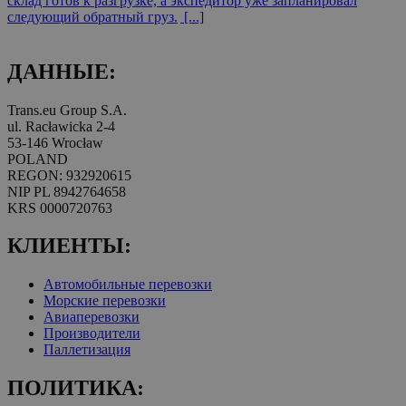
склад готов к разгрузке, а экспедитор уже запланировал
следующий обратный груз.
[...]
ДАННЫЕ:
Trans.eu Group S.A.
ul. Racławicka 2-4
53-146 Wrocław
POLAND
REGON: 932920615
NIP PL 8942764658
KRS 0000720763
КЛИЕНТЫ:
Автомобильные перевозки
Морские перевозки
Авиаперевозки
Производители
Паллетизация
ПОЛИТИКА: