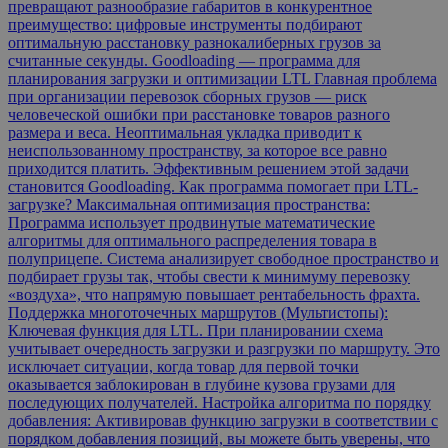
превращают разнообразие габаритов в конкурентное
преимущество: цифровые инструменты подбирают
оптимальную расстановку разнокалиберных грузов за
считанные секунды. Goodloading — программа для
планирования загрузки и оптимизации LTL Главная проблема
при организации перевозок сборных грузов — риск
человеческой ошибки при расстановке товаров разного
размера и веса. Неоптимальная укладка приводит к
неиспользованному пространству, за которое все равно
приходится платить. Эффективным решением этой задачи
становится Goodloading. Как программа помогает при LTL-
загрузке? Максимальная оптимизация пространства:
Программа использует продвинутые математические
алгоритмы для оптимального распределения товара в
полуприцепе. Система анализирует свободное пространство и
подбирает грузы так, чтобы свести к минимуму перевозку
«воздуха», что напрямую повышает рентабельность фрахта.
Поддержка многоточечных маршрутов (Мультистопы):
Ключевая функция для LTL. При планировании схема
учитывает очередность загрузки и разгрузки по маршруту. Это
исключает ситуации, когда товар для первой точки
оказывается заблокирован в глубине кузова грузами для
последующих получателей. Настройка алгоритма по порядку
добавления: Активировав функцию загрузки в соответствии с
порядком добавления позиций, вы можете быть уверены, что