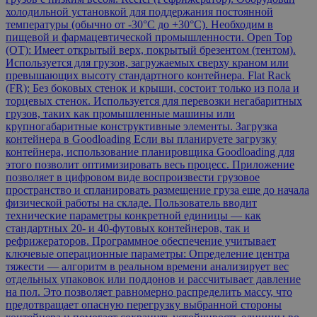
холодильной установкой для поддержания постоянной
температуры (обычно от -30°C до +30°C). Необходим в
пищевой и фармацевтической промышленности. Open Top
(OT): Имеет открытый верх, покрытый брезентом (тентом).
Используется для грузов, загружаемых сверху краном или
превышающих высоту стандартного контейнера. Flat Rack
(FR): Без боковых стенок и крыши, состоит только из пола и
торцевых стенок. Используется для перевозки негабаритных
грузов, таких как промышленные машины или
крупногабаритные конструктивные элементы. Загрузка
контейнера в Goodloading Если вы планируете загрузку
контейнера, использование планировщика Goodloading для
этого позволит оптимизировать весь процесс. Приложение
позволяет в цифровом виде воспроизвести грузовое
пространство и спланировать размещение груза еще до начала
физической работы на складе. Пользователь вводит
технические параметры конкретной единицы — как
стандартных 20- и 40-футовых контейнеров, так и
рефрижераторов. Программное обеспечение учитывает
ключевые операционные параметры: Определение центра
тяжести — алгоритм в реальном времени анализирует вес
отдельных упаковок или поддонов и рассчитывает давление
на пол. Это позволяет равномерно распределить массу, что
предотвращает опасную перегрузку выбранной стороны