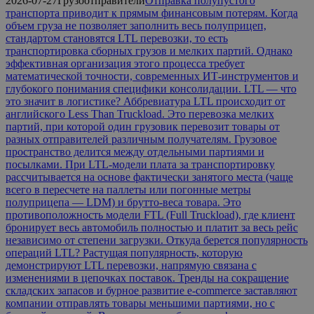
2026-07-27
Грузоотправители
Отправка полупустого
транспорта приводит к прямым финансовым потерям. Когда
объем груза не позволяет заполнить весь полуприцеп,
стандартом становятся LTL перевозки, то есть
транспортировка сборных грузов и мелких партий. Однако
эффективная организация этого процесса требует
математической точности, современных ИТ-инструментов и
глубокого понимания специфики консолидации. LTL — что
это значит в логистике? Аббревиатура LTL происходит от
английского Less Than Truckload. Это перевозка мелких
партий, при которой один грузовик перевозит товары от
разных отправителей различным получателям. Грузовое
пространство делится между отдельными партиями и
посылками. При LTL-модели плата за транспортировку
рассчитывается на основе фактически занятого места (чаще
всего в пересчете на паллеты или погонные метры
полуприцепа — LDM) и брутто-веса товара. Это
противоположность модели FTL (Full Truckload), где клиент
бронирует весь автомобиль полностью и платит за весь рейс
независимо от степени загрузки. Откуда берется популярность
операций LTL? Растущая популярность, которую
демонстрируют LTL перевозки, напрямую связана с
изменениями в цепочках поставок. Тренды на сокращение
складских запасов и бурное развитие e-commerce заставляют
компании отправлять товары меньшими партиями, но с