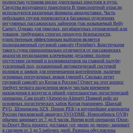
полностью устраняя риски длительных простоев в пути.
Средства воздушного транспорта В транспортной отрасли
используются различные форматы авиадоставки. Часть
небольших грузов перевозится в багажных отделениях
регулярных пассажирских лайнеров (так называемый Belly
Cargo). Однако для тяжелых, негабаритных отправлений или
товаров, требующих строгих процедур безопасности,
единственным эффективным выбором является
полноразмерный грузовой самолёт (Freighter). Конструкция
такого судна принципиально отличается от пассажирских
аналогов несколькими ключевыми деталями: полное
отсутствие сидений и иллюминаторов на главной палубе;
усиленный пол, оснащенный автоматической системой
роликов и замков для перемещения контейнеров; наличие
огромных погрузочных люков (дверей). Сколько летит
грузовой самолёт из Китая в Россию? Ответ на этот вопрос
требует четкого разделения между чистым временем
нахождения в воздухе и общей длительностью логистической
операции. Сам полёт (Airport-to-Airport): Прямой рейс из
основных логистических хабов Китая (например, Шанхай
PVG, Шэньчжэнь SZX, Пекин PEK) в крупнейшие аэропорты
России (московский авиаузел SVO/DME, Новосибирск OVB)
обычно занимает от 7 до 9 часов. Время всей операции (Door-
to-Door): Весь процесс доставки «от двери до двери» занимает
в среднем от 3 до 5 рабочих дней. Разница обусловлена