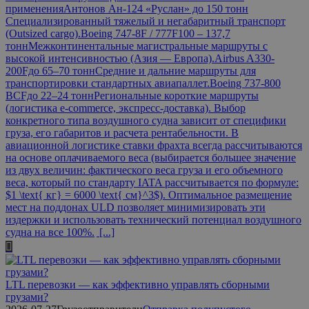
примененияАнтонов Ан-124 «Руслан» до 150 тонн
Специализированный тяжелый и негабаритный транспорт
(Outsized cargo).Boeing 747-8F / 777F100 – 137,7
тоннМежконтинентальные магистральные маршруты с
высокой интенсивностью (Азия — Европа).Airbus A330-
200Fдо 65–70 тоннСредние и дальние маршруты для
транспортировки стандартных авиапаллет.Boeing 737-800
BCFдо 22–24 тоннРегиональные короткие маршруты
(логистика e-commerce, экспресс-доставка). Выбор
конкретного типа воздушного судна зависит от специфики
груза, его габаритов и расчета рентабельности. В
авиационной логистике ставки фрахта всегда рассчитываются
на основе оплачиваемого веса (выбирается большее значение
из двух величин: фактического веса груза и его объемного
веса, который по стандарту IATA рассчитывается по формуле:
$1 \text{ кг} = 6000 \text{ см}^3$). Оптимальное размещение
мест на поддонах ULD позволяет минимизировать эти
издержки и использовать технический потенциал воздушного
судна на все 100%.
[...]
LTL перевозки — как эффективно управлять сборными
грузами?