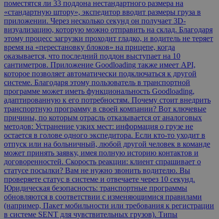
поместятся ли 33 поддона нестандартного размера на
«стандартную штору», экспедитор вводит размеры груза в
приложении. Через несколько секунд он получает 3D-
визуализацию, которую можно отправить на склад. Благодаря
этому процесс загрузки проходит гладко, и водитель не теряет
время на «перестановку блоков» на прицепе, когда
оказывается, что последний поддон выступает на 10
сантиметров. Приложение Goodloading также имеет API,
которое позволяет автоматически подключаться к другой
системе. Благодаря этому пользователь в транспортной
программе может иметь функциональность Goodloading,
адаптированную к его потребностям. Почему стоит внедрить
транспортную программу в своей компании? Вот ключевые
причины, по которым отрасль отказывается от аналоговых
методов: Устранение узких мест: информация о грузе не
остается в голове одного экспедитора. Если кто-то уходит в
отпуск или на больничный, любой другой человек в команде
может принять заявку, имея полную историю контактов и
договоренностей. Скорость реакции: клиент спрашивает о
статусе посылки? Вам не нужно звонить водителю. Вы
проверяете статус в системе и отвечаете через 10 секунд.
Юридическая безопасность: транспортные программы
обновляются в соответствии с изменяющимися правилами
(например, Пакет мобильности или требования к регистрации
в системе SENT для чувствительных грузов). Типы