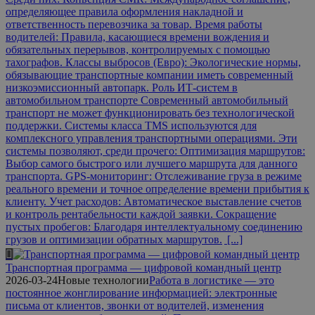
определяющее правила оформления накладной и
ответственность перевозчика за товар. Время работы
водителей: Правила, касающиеся времени вождения и
обязательных перерывов, контролируемых с помощью
тахографов. Классы выбросов (Евро): Экологические нормы,
обязывающие транспортные компании иметь современный
низкоэмиссионный автопарк. Роль ИТ-систем в
автомобильном транспорте Современный автомобильный
транспорт не может функционировать без технологической
поддержки. Системы класса TMS используются для
комплексного управления транспортными операциями. Эти
системы позволяют, среди прочего: Оптимизация маршрутов:
Выбор самого быстрого или лучшего маршрута для данного
транспорта. GPS-мониторинг: Отслеживание груза в режиме
реального времени и точное определение времени прибытия к
клиенту. Учет расходов: Автоматическое выставление счетов
и контроль рентабельности каждой заявки. Сокращение
пустых пробегов: Благодаря интеллектуальному соединению
грузов и оптимизации обратных маршрутов.
[...]
Транспортная программа — цифровой командный центр
2026-03-24
Новые технологии
Работа в логистике — это
постоянное жонглирование информацией: электронные
письма от клиентов, звонки от водителей, изменения