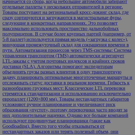
начинается со сбора, когда небольшие автомобили забирают
отдельные паллеты у нескольких отправителей в регионе.
Товары поступают на региональный кросс-докинг склад, где
сразу сортируются и загружаются в магистральные фуры,
следующие в конкретных направлениях. Это позволяет
максимально использовать пространство дальнобойных
полуприцепов. В случае более крупных партий (например, от
5-8 паллет) используется прямая модель («загрузка с колес»),
минующая промежуточный склад для сокращения времени в
пути. Автоматизация процессов через TMS-системы: Система
управления транспортом (TMS) автоматически агрегирует
LTL-заказы с учетом почтовых индексов и крайних сроков
доставки (SLA). Алгоритмы помогают экспедиторам
объединять грузы разных клиентов в одну транспортную
задачу, планировать оптимальные многоточечные маршруты и
отслеживать статус доставки в реальном времени. Гибкость к
разнообразию грузовых мест: Классические LTL перевозки
стремятся к стандартизации и использованию исключительно
европаллет (1200×800 мм). Товары нестандартных габаритов
усложняют ручное планирование и увеличивают риск
образования «пустот», поэтому перевозчики часто вводят за
них дополнительные наценки. Однако все больше компаний
используют продвинутые планировщики (такие как
Goodloading). Вместо того чтобы отказываться от
нестандартных заказов или терять полезный объем, они