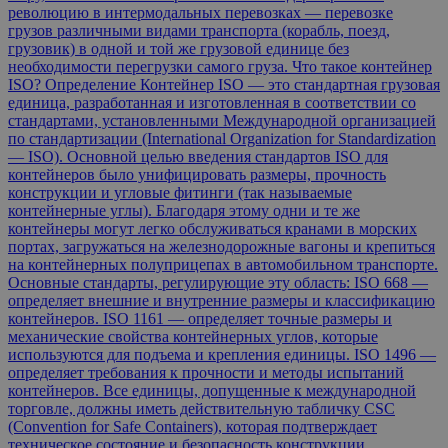
революцию в интермодальных перевозках — перевозке
грузов различными видами транспорта (корабль, поезд,
грузовик) в одной и той же грузовой единице без
необходимости перегрузки самого груза. Что такое контейнер
ISO? Определение Контейнер ISO — это стандартная грузовая
единица, разработанная и изготовленная в соответствии со
стандартами, установленными Международной организацией
по стандартизации (International Organization for Standardization
— ISO). Основной целью введения стандартов ISO для
контейнеров было унифицировать размеры, прочность
конструкции и угловые фитинги (так называемые
контейнерные углы). Благодаря этому одни и те же
контейнеры могут легко обслуживаться кранами в морских
портах, загружаться на железнодорожные вагоны и крепиться
на контейнерных полуприцепах в автомобильном транспорте.
Основные стандарты, регулирующие эту область: ISO 668 —
определяет внешние и внутренние размеры и классификацию
контейнеров. ISO 1161 — определяет точные размеры и
механические свойства контейнерных углов, которые
используются для подъема и крепления единицы. ISO 1496 —
определяет требования к прочности и методы испытаний
контейнеров. Все единицы, допущенные к международной
торговле, должны иметь действительную табличку CSC
(Convention for Safe Containers), которая подтверждает
техническое состояние и безопасность конструкции.