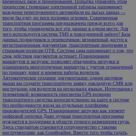
временных окон и бронирований. Попытка управлять этим
процессом с помощью электронной таблицы напоминает
вождение перегруженного автомобиля на лысых шинах —
вроде бы едет, но риск поломки огромен. Современная
транспортная программа предназначена прежде всего для
того, чтобы упорядочить все эти данные в одном месте. Для
чего используется система TMS в повседневной работе? База
данных подрядчиков и перевозчиков: мгновенный доступ к
регистрационным документам, транспортным лицензиям и
страховым полисам ОТВ. Система сама напоминает о том, что
срок действия документов истекает. Планирование
маршрутов и загрузок: позволяет объединять загрузки и
планировать многоточечные маршруты с учетом ограничений
по тоннажу дорог и времени работы водителя.
Автоматическое создание документации: одним щелчком
мыши вы создаете транспортную заявку, накладную CMR или
инструкции для водителя на нескольких языках. Интеграция с
телематикой: возможность просмотра GPS-позиции
транспортного средства непосредственно на карте в системе
без необходимости входа на отдельные платформы
производителей GPS. Планирование загрузки как элемент
цифровой цепочки Даже лучшая транспортная программа
нуждается в поддержке в области точного размещения груза.
Здесь стандартом становится сотрудничество с такими
инструментами, как Goodloading. Вместо того чтобы гадать,