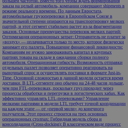
большей частотой. Вместо того чтобы ждать формирования
заказа на целый автомобиль, компании совершают shipments в
режиме реального времени. По данным Евростата,
автомобильные грузоперевозки в Европейском Союзе в
значительной степени опираются на транспортировку мелких
партий, и этот сегмент стабильно растет из-за фрагментации
заказов. Основные преимущества перевозок мелких партий:
Оптимизация операционных затрат: Отправитель не платит за
«воздух» — оплачивается только то место, которое физически
занимает его паллета. Повышение финансовой ликвидности:
Компаниям не нужно замораживать капитал в крупных
партиях товара на складе в ожидании сборки полного
автомобиля. Операционная гибкость: Возможность отправки
отдельных паллет позволяет оперативно реагировать на
рыночный спрос и осуществлять поставки в формате Just-in-
Time. Основной сложностью в данной модели остается время
доставки. В LTL-сегменте оно обычно на 24-48 часов дольше,
чем при FTL-перевозках, поскольку груз проходит через
процессы обработки и перегрузки в логистических хабах. Как
эффективно управлять LTL-перевозками? Управление
мелкими партиями в модели LTL требует точной координации
на каждом этапе — от «первой мили» до конечного
получателя. Этот процесс строится на трех основных
операционных столпах: Гибридная модель сбора и
консолидации (Cross-docking): В классическом виде процесс