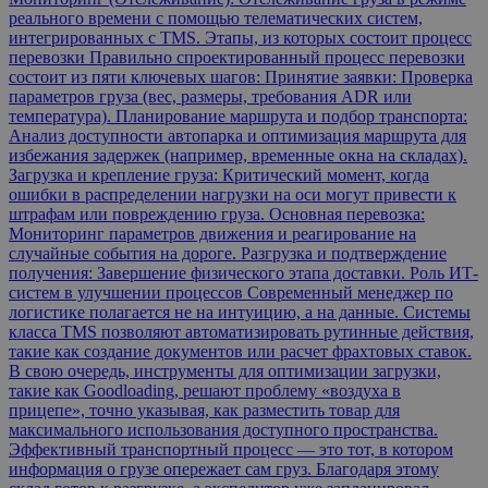
реального времени с помощью телематических систем,
интегрированных с TMS. Этапы, из которых состоит процесс
перевозки Правильно спроектированный процесс перевозки
состоит из пяти ключевых шагов: Принятие заявки: Проверка
параметров груза (вес, размеры, требования ADR или
температура). Планирование маршрута и подбор транспорта:
Анализ доступности автопарка и оптимизация маршрута для
избежания задержек (например, временные окна на складах).
Загрузка и крепление груза: Критический момент, когда
ошибки в распределении нагрузки на оси могут привести к
штрафам или повреждению груза. Основная перевозка:
Мониторинг параметров движения и реагирование на
случайные события на дороге. Разгрузка и подтверждение
получения: Завершение физического этапа доставки. Роль ИТ-
систем в улучшении процессов Современный менеджер по
логистике полагается не на интуицию, а на данные. Системы
класса TMS позволяют автоматизировать рутинные действия,
такие как создание документов или расчет фрахтовых ставок.
В свою очередь, инструменты для оптимизации загрузки,
такие как Goodloading, решают проблему «воздуха в
прицепе», точно указывая, как разместить товар для
максимального использования доступного пространства.
Эффективный транспортный процесс — это тот, в котором
информация о грузе опережает сам груз. Благодаря этому