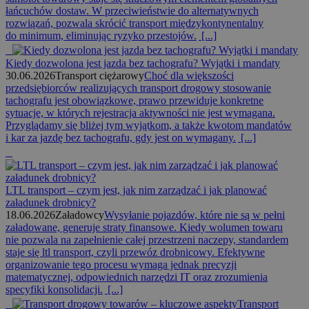
łańcuchów dostaw. W przeciwieństwie do alternatywnych
rozwiązań, pozwala skrócić transport międzykontynentalny
do minimum, eliminując ryzyko przestojów.
[...]
Kiedy dozwolona jest jazda bez tachografu? Wyjątki i mandaty
30.06.2026
Transport ciężarowy
Choć dla większości
przedsiębiorców realizujących transport drogowy stosowanie
tachografu jest obowiązkowe, prawo przewiduje konkretne
sytuacje, w których rejestracja aktywności nie jest wymagana.
Przyglądamy się bliżej tym wyjątkom, a także kwotom mandatów
i kar za jazdę bez tachografu, gdy jest on wymagany.
[...]
LTL transport – czym jest, jak nim zarządzać i jak planować
załadunek drobnicy?
18.06.2026
Załadowcy
Wysyłanie pojazdów, które nie są w pełni
załadowane, generuje straty finansowe. Kiedy wolumen towaru
nie pozwala na zapełnienie całej przestrzeni naczepy, standardem
staje się ltl transport, czyli przewóz drobnicowy. Efektywne
organizowanie tego procesu wymaga jednak precyzji
matematycznej, odpowiednich narzędzi IT oraz zrozumienia
specyfiki konsolidacji.
[...]
Transport