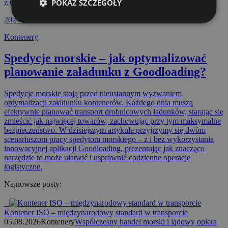
POKAŻ SZCZEGÓŁY
2024-03-27
Kontenery
Spedycje morskie – jak optymalizować
planowanie załadunku z Goodloading?
Spedycje morskie stoją przed nieustannym wyzwaniem
optymalizacji załadunku kontenerów. Każdego dnia muszą
efektywnie planować transport drobnicowych ładunków, starając się
zmieścić jak najwięcej towarów, zachowując przy tym maksymalne
bezpieczeństwo. W dzisiejszym artykule przyjrzymy się dwóm
scenariuszom pracy spedytora morskiego – z i bez wykorzystania
innowacyjnej aplikacji Goodloading, prezentując jak znacząco
narzędzie to może ułatwić i usprawnić codzienne operacje
logistyczne.
Najnowsze posty:
Kontener ISO – międzynarodowy standard w transporcie
05.08.2026
Kontenery
Współczesny handel morski i lądowy opiera