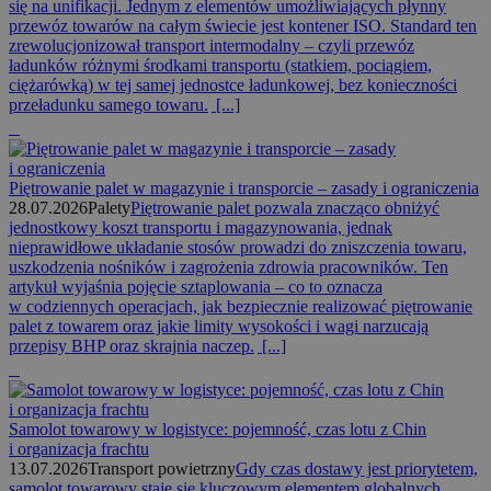
się na unifikacji. Jednym z elementów umożliwiających płynny
przewóz towarów na całym świecie jest kontener ISO. Standard ten
zrewolucjonizował transport intermodalny – czyli przewóz
ładunków różnymi środkami transportu (statkiem, pociągiem,
ciężarówką) w tej samej jednostce ładunkowej, bez konieczności
przeładunku samego towaru.
[...]
Piętrowanie palet w magazynie i transporcie – zasady i ograniczenia
28.07.2026
Palety
Piętrowanie palet pozwala znacząco obniżyć
jednostkowy koszt transportu i magazynowania, jednak
nieprawidłowe układanie stosów prowadzi do zniszczenia towaru,
uszkodzenia nośników i zagrożenia zdrowia pracowników. Ten
artykuł wyjaśnia pojęcie sztaplowania – co to oznacza
w codziennych operacjach, jak bezpiecznie realizować piętrowanie
palet z towarem oraz jakie limity wysokości i wagi narzucają
przepisy BHP oraz skrajnia naczep.
[...]
Samolot towarowy w logistyce: pojemność, czas lotu z Chin
i organizacja frachtu
13.07.2026
Transport powietrzny
Gdy czas dostawy jest priorytetem,
samolot towarowy staje się kluczowym elementem globalnych