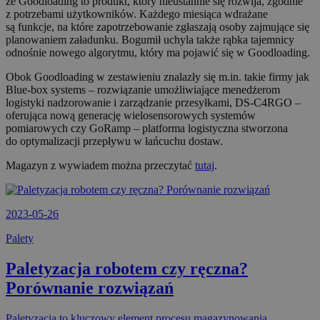
że Goodloading to produkt, który nieustannie się rozwija, zgodnie
z potrzebami użytkowników. Każdego miesiąca wdrażane
są funkcje, na które zapotrzebowanie zgłaszają osoby zajmujące się
planowaniem załadunku. Bogumił uchyla także rąbka tajemnicy
odnośnie nowego algorytmu, który ma pojawić się w Goodloading.
Obok Goodloading w zestawieniu znalazły się m.in. takie firmy jak
Blue-box systems – rozwiązanie umożliwiające menedżerom
logistyki nadzorowanie i zarządzanie przesyłkami, DS-C4RGO –
oferująca nową generację wielosensorowych systemów
pomiarowych czy GoRamp – platforma logistyczna stworzona
do optymalizacji przepływu w łańcuchu dostaw.
Magazyn z wywiadem można przeczytać
tutaj
.
2023-05-26
Palety
Paletyzacja robotem czy ręczna?
Porównanie rozwiązań
Paletyzacja to kluczowy element procesu magazynowania