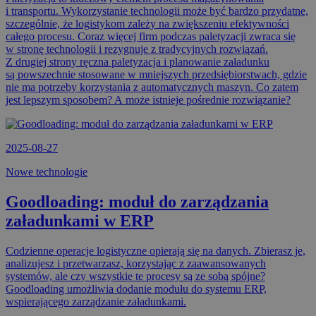
i transportu. Wykorzystanie technologii może być bardzo przydatne,
szczególnie, że logistykom zależy na zwiększeniu efektywności
całego procesu. Coraz więcej firm podczas paletyzacji zwraca się
w stronę technologii i rezygnuje z tradycyjnych rozwiązań.
Z drugiej strony ręczna paletyzacja i planowanie załadunku
są powszechnie stosowane w mniejszych przedsiębiorstwach, gdzie
nie ma potrzeby korzystania z automatycznych maszyn. Co zatem
jest lepszym sposobem? A może istnieje pośrednie rozwiązanie?
2025-08-27
Nowe technologie
Goodloading: moduł do zarządzania
załadunkami w ERP
Codzienne operacje logistyczne opierają się na danych. Zbierasz je,
analizujesz i przetwarzasz, korzystając z zaawansowanych
systemów, ale czy wszystkie te procesy są ze sobą spójne?
Goodloading umożliwia dodanie modułu do systemu ERP,
wspierającego zarządzanie załadunkami.