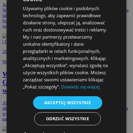
Już niedługo zostanie opublikowana nowa wersja Goodloading.
Używamy plików cookie i podobnych
ENGLISH
W odświeżonej szacie graficznej, z jeszcze bardziej przyjaznym dla
technologii, aby zapewnić prawidłowe
użytkownika interfejsem. Kluczowe jednak są nowe
GERMAN
funkcjonalności, które pomogą w efektywniejszym planowaniu
działanie strony, ulepszać ją, analizować
załadunku. Konkretną datę premiery podamy już wkrótce.
ruch oraz dostosowywać treści i reklamy.
CZECH
My i nasi partnerzy przetwarzamy
SPANISH
unikalne identyfikatory i dane
FRENCH
przeglądarki w celach funkcjonalnych,
2023-11-14
analitycznych i marketingowych. Klikając
LITHUANIAN
Nowe technologie
„Akceptuję wszystkie”, wyrażasz zgodę na
RUSSIAN
użycie wszystkich plików cookie. Możesz
Wyniki konkursu ,,Jakie korzyści
zarządzać swoimi ustawieniami klikając
TURKISH
Goodloading przynosi Tobie i firmie,
„Pokaż szczegóły”.
Dowiedz się więcej
w której pracujesz?” [aktualizacja]
AKCEPTUJ WSZYSTKIE
Aktualnie trwa konkurs, w którym do wygrania jest 3 miesięczny
abonament w Goodloading i czapka Logistics Artist. Każdego dnia
wybieramy aż 3 osoby, które poprzedniego dnia odpowiedziały
ODRZUĆ WSZYSTKIE
na pytanie konkursowe i wypełniły formularz.