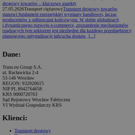
drogowy towarów – kluczowe aspekty
27.05.2026
Transport ciężarowy
Transport drogowy towarów
stanowi fundament europejskiej wymiany handlowej, łącząc
producentów z odbiorcami końcowymi. W dobie globalizacji
i dynamicznego rozwoju e-commerce, zrozumienie mechanizmów
rządzących tym sektorem jest niezbędne dla każdego przedsiębiorcy
planującego optymalizację łańcucha dostaw.
[...]
Dane:
Trans.eu Group S.A.
ul. Racławicka 2-4
53-146 Wrocław
REGON: 932920615
NIP PL 8942764658
KRS 0000720763
Sąd Rejonowy Wrocław Fabryczna
VI Wydział Gospodarczy KRS
Klienci:
Transport drogowy