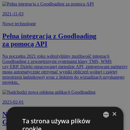
2021-11-03
Nowe technologie
Pełna integracja z Goodloading
za pomocą API
Na początku 2021 roku wdrożyliśmy możliwość integracji
Goodloading z zewnętrznymi systemami klasy TMS, WMS
czy ERP. Dzięki opracowanej metodzie API, zintegrowani partnerzy
mogą automatycznie otrzymać wyniki obliczeń wolnej i zajętej
przestrzeni ładunkowej wraz z linkiem do wizualizacji uzyskanego
projektu.
2023-02-01
×
Nadchodzi nowa odsłona aplikacji
Ta strona używa plików
Goodloading
cookie
POLISH