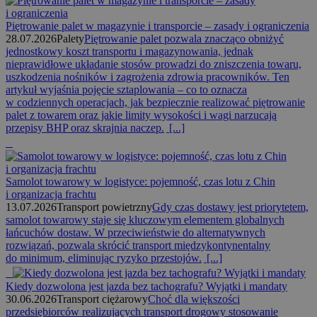
Piętrowanie palet w magazynie i transporcie – zasady i ograniczenia
28.07.2026
Palety
Piętrowanie palet pozwala znacząco obniżyć
jednostkowy koszt transportu i magazynowania, jednak
nieprawidłowe układanie stosów prowadzi do zniszczenia towaru,
uszkodzenia nośników i zagrożenia zdrowia pracowników. Ten
artykuł wyjaśnia pojęcie sztaplowania – co to oznacza
w codziennych operacjach, jak bezpiecznie realizować piętrowanie
palet z towarem oraz jakie limity wysokości i wagi narzucają
przepisy BHP oraz skrajnia naczep.
[...]
Samolot towarowy w logistyce: pojemność, czas lotu z Chin
i organizacja frachtu
13.07.2026
Transport powietrzny
Gdy czas dostawy jest priorytetem,
samolot towarowy staje się kluczowym elementem globalnych
łańcuchów dostaw. W przeciwieństwie do alternatywnych
rozwiązań, pozwala skrócić transport międzykontynentalny
do minimum, eliminując ryzyko przestojów.
[...]
Kiedy dozwolona jest jazda bez tachografu? Wyjątki i mandaty
30.06.2026
Transport ciężarowy
Choć dla większości
przedsiębiorców realizujących transport drogowy stosowanie