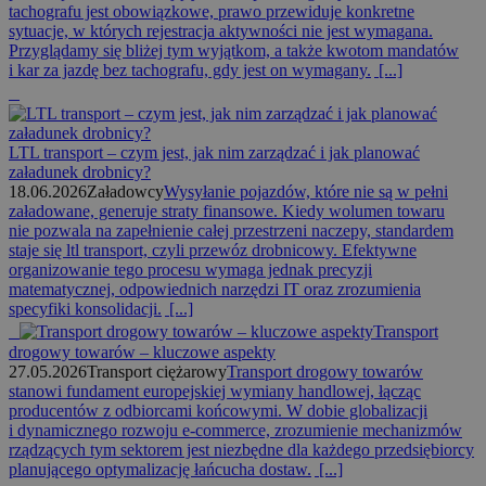
tachografu jest obowiązkowe, prawo przewiduje konkretne
sytuacje, w których rejestracja aktywności nie jest wymagana.
Przyglądamy się bliżej tym wyjątkom, a także kwotom mandatów
i kar za jazdę bez tachografu, gdy jest on wymagany.
[...]
LTL transport – czym jest, jak nim zarządzać i jak planować
załadunek drobnicy?
18.06.2026
Załadowcy
Wysyłanie pojazdów, które nie są w pełni
załadowane, generuje straty finansowe. Kiedy wolumen towaru
nie pozwala na zapełnienie całej przestrzeni naczepy, standardem
staje się ltl transport, czyli przewóz drobnicowy. Efektywne
organizowanie tego procesu wymaga jednak precyzji
matematycznej, odpowiednich narzędzi IT oraz zrozumienia
specyfiki konsolidacji.
[...]
Transport
drogowy towarów – kluczowe aspekty
27.05.2026
Transport ciężarowy
Transport drogowy towarów
stanowi fundament europejskiej wymiany handlowej, łącząc
producentów z odbiorcami końcowymi. W dobie globalizacji
i dynamicznego rozwoju e-commerce, zrozumienie mechanizmów
rządzących tym sektorem jest niezbędne dla każdego przedsiębiorcy
planującego optymalizację łańcucha dostaw.
[...]