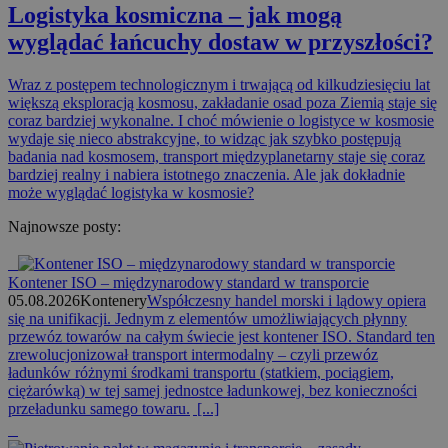
Logistyka kosmiczna – jak mogą
wyglądać łańcuchy dostaw w przyszłości?
Wraz z postępem technologicznym i trwającą od kilkudziesięciu lat
większą eksploracją kosmosu, zakładanie osad poza Ziemią staje się
coraz bardziej wykonalne. I choć mówienie o logistyce w kosmosie
wydaje się nieco abstrakcyjne, to widząc jak szybko postępują
badania nad kosmosem, transport międzyplanetarny staje się coraz
bardziej realny i nabiera istotnego znaczenia. Ale jak dokładnie
może wyglądać logistyka w kosmosie?
Najnowsze posty:
Kontener ISO – międzynarodowy standard w transporcie
05.08.2026
Kontenery
Współczesny handel morski i lądowy opiera
się na unifikacji. Jednym z elementów umożliwiających płynny
przewóz towarów na całym świecie jest kontener ISO. Standard ten
zrewolucjonizował transport intermodalny – czyli przewóz
ładunków różnymi środkami transportu (statkiem, pociągiem,
ciężarówką) w tej samej jednostce ładunkowej, bez konieczności
przeładunku samego towaru.
[...]