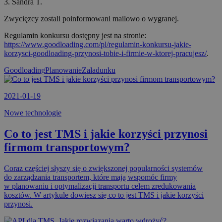
3. Sandra T.
Zwycięzcy zostali poinformowani mailowo o wygranej.
Regulamin konkursu dostępny jest na stronie:
https://www.goodloading.com/pl/regulamin-konkursu-jakie-
korzysci-goodloading-przynosi-tobie-i-firmie-w-ktorej-pracujesz/
.
Goodloading
PlanowanieZaładunku
2021-01-19
Nowe technologie
Co to jest TMS i jakie korzyści przynosi
firmom transportowym?
Coraz częściej słyszy się o zwiększonej popularności systemów
do zarządzania transportem, które mają wspomóc firmy
w planowaniu i optymalizacji transportu celem zredukowania
kosztów. W artykule dowiesz się co to jest TMS i jakie korzyści
przynosi.