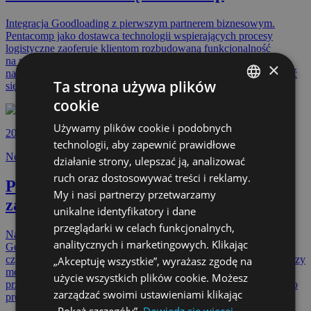
Integracja Goodloading z pierwszym partnerem biznesowym.
Pentacomp jako dostawca technologii wspierających procesy
logistyczne zaoferuje klientom rozbudowaną funkcjonalność
na platformie INPLO. To innowacyjne rozwiązanie klasy TMS
×
na polskim rynku. Niebawem pierwsi klienci będą mogli zapoznać
Ta strona używa plików
się z naszymi wspólnymi rozwiązaniami.
cookie
POLISH
Używamy plików cookie i podobnych
ENGLISH
2021-11-03
technologii, aby zapewnić prawidłowe
GERMAN
Nowe technologie
działanie strony, ulepszać ją, analizować
ruch oraz dostosowywać treści i reklamy.
CZECH
Pełna integracja z Goodloading
My i nasi partnerzy przetwarzamy
za pomocą API
SPANISH
unikalne identyfikatory i dane
FRENCH
przeglądarki w celach funkcjonalnych,
Na początku 2021 roku wdrożyliśmy możliwość integracji
analitycznych i marketingowych. Klikając
Goodloading z zewnętrznymi systemami klasy TMS, WMS
LITHUANIAN
czy ERP. Dzięki opracowanej metodzie API, zintegrowani partnerzy
„Akceptuję wszystkie”, wyrażasz zgodę na
mogą automatycznie otrzymać wyniki obliczeń wolnej i zajętej
RUSSIAN
użycie wszystkich plików cookie. Możesz
przestrzeni ładunkowej wraz z linkiem do wizualizacji uzyskanego
zarządzać swoimi ustawieniami klikając
projektu.
TURKISH