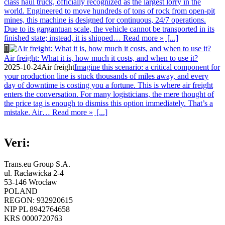
class haul truck, officially recognized as the largest lorry in the
world. Engineered to move hundreds of tons of rock from open-pit
mines, this machine is designed for continuous, 24/7 operations.
Due to its gargantuan scale, the vehicle cannot be transported in its
finished state; instead, it is shipped… Read more »
[...]
Air freight: What it is, how much it costs, and when to use it?
2025-10-24
Air freight
Imagine this scenario: a critical component for
your production line is stuck thousands of miles away, and every
day of downtime is costing you a fortune. This is where air freight
enters the conversation. For many logisticians, the mere thought of
the price tag is enough to dismiss this option immediately. That’s a
mistake. Air… Read more »
[...]
Veri:
Trans.eu Group S.A.
ul. Racławicka 2-4
53-146 Wrocław
POLAND
REGON: 932920615
NIP PL 8942764658
KRS 0000720763