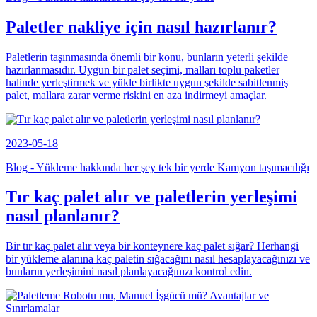
Paletler nakliye için nasıl hazırlanır?
Paletlerin taşınmasında önemli bir konu, bunların yeterli şekilde
hazırlanmasıdır. Uygun bir palet seçimi, malları toplu paketler
halinde yerleştirmek ve yükle birlikte uygun şekilde sabitlenmiş
palet, mallara zarar verme riskini en aza indirmeyi amaçlar.
2023-05-18
Blog - Yükleme hakkında her şey tek bir yerde Kamyon taşımacılığı
Tır kaç palet alır ve paletlerin yerleşimi
nasıl planlanır?
Bir tır kaç palet alır veya bir konteynere kaç palet sığar? Herhangi
bir yükleme alanına kaç paletin sığacağını nasıl hesaplayacağınızı ve
bunların yerleşimini nasıl planlayacağınızı kontrol edin.