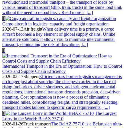
revolutionized intermodal transport – the transport of loads by
various means of transport (ship, train, truck) in the same load unit,
without the need to reload the… Read more »
[...]
Cargo aircraft in logistics: capacity and freight organization
2026-07-13
Air freight
When delivery time is a priority, a cargo
aircraft becomes a key element of global supply chains. Unlike
alternative solutions, it allows you to minimize intercontinental
transport, eliminating the risk of downtime.
[...]
International Transport in the Era of Optimization: How to Control
Costs and Supply Chain Efficiency
2026-02-17
Shippers
Efficient cross-border logistics management is
no longer just about sourcing the cheapest carrier. In the face of
rising fuel prices, driver shortages, and stringent environmental
regulations, international transport demands precision, data-driven
planning. Cost optimization is now a process of eliminating
deadhead miles, consolidating freight, and strategically selecting
transport modes tailored to specific cargo requirements.
[...]
The Largest
Lorry in the World: BelAZ 75710
2026-01-26
Truck transport
The BelAZ 75710 is a Belarusian ultra-