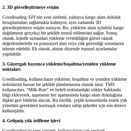
2. 3D görselleştirmeye erişim
Goodloading API’nin yeni sürümü, yalnızca kargo alanı doluluk
hesaplamaları sağlamakla kalmıyor, aynı zamanda 3D
görselleştirmeye erişim sunuyor. Bu, yükleme alanı içindeki kargo
dağılımının gerçekçi bir şekilde temsil edilmesini sağlar. Sonuç
olarak, lojistik uzmanları yükleme verimliliğini görsel olarak
değerlendirebilir ve potansiyel alan veya yük güvenliği sorunlarını
tahmin edebilir. Ek olarak, alınan düzende manuel ayarlamalar
yapılabilir.
3. Güzergah boyunca yükleme/boşaltma/yeniden yükleme
noktaları
Goodloading, kullanıcıların yükleme, boşaltma ve yeniden yükleme
noktalarını hassas bir şekilde planlamasına olanak tanır. TMS
kullanıcıları, “Milk-Run” ve belirli noktalardaki yükler hakkında
bilgi ekleyerek, taşımanın her aşamasında kargo alanı doluluğuna
ilişkin geri bildirim alacak. Bu özellik, çeşitli konumlarda esnek yük
yönetimi gerektiren karmaşık rotalara sahip şirketler için son derece
kullanışlıdır.
4. Gelişmiş yük istifleme işlevi
Goodloading’in yeni sürümü, kullanıcıların çok seviyeli