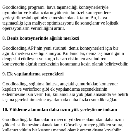
Goodloading programı, hava taşımacılığı konteynerleriyle
uyumludur ve kullanıcıların yüklerin bu özel konteynerlere
yerleştirilmesini optimize etmesine olanak tanır. Bu, hava
taşımacılığı için maliyet optimizasyonu ile sonuçlanır ve lojistik
operasyonların verimliliğini artırır.
8. Deniz konteynerinde ağırlık merkezi
Goodloading API’nin yeni sürümü, deniz konteynerleri için bir
ağırlık merkezi özelliği sunuyor. Kullanıcılar, deniz taşımacılığının
dengesini etkileyen ve kargo hasarı riskini en aza indiren
konteynerin ağırlık merkezinin konumunu kesin olarak belirleyebilir.
9. Ek yapılandırma seçenekleri
Goodloading, soğutma ünitesi, araçtaki çamurluklar, konteyner
kapıları ve variofloor gibi ek yapılandırma seçeneklerinin
eklenmesine izin verir. Bu, kullanıcılara yük planlamasında ve belirli
taşıma gereksinimlerine uyarlamada daha fazla esneklik sağlar.
10. Yükleme alanından daha uzun yük yerleştirme imkanı
Goodloading, kullanıcıların mevcut yükleme alanından daha uzun
yükleri istiflemesine olanak tanır. Görselleştirmeye gittikten sonra,
kullanıcı yükün bir kısmını manuel olarak aracın dışına koyabilir.