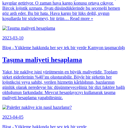
kayıplar getiriyor. O zaman hava kargo konusu ortaya çıkıyor.
Birçok lojistik uzmanı, fiyatı düşündüklerinde bu seçeneği hemen
göz ardı eder. Bu bir hata. Hava kargo bir lüks değil, uygun
koşullarda bir sözleşmeyi, bir ürün
… Read more »
2023-03-10
Blog - Yükleme hakkında her şey tek bir yerde Kamyon taşımacılığı
Taşıma maliyeti hesaplama
Yakıt, bir nakliye işini yürütmenin en büyük maliyetidir. Toplam
şirket giderlerinin %40’ını oluşturabilir. Böyle bir şirketin her
lojistikçisi veya sahibi, verilen hizmetin kârlılığının, bazılarının
günlük olarak neredeyse hiç düşünmeyeceğiniz bir dizi faktöre bağlı
olduğunun farkındadır. Mevcut hesaplayıcıyı kullanarak taşıma
maliyeti hesaplama yapabilirsiniz.
2023-04-05
Blog - Yükleme hakkında her şey tek bir yerde