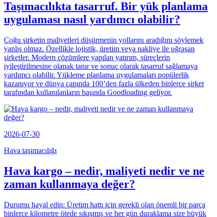
Taşımacılıkta tasarruf. Bir yük planlama
uygulaması nasıl yardımcı olabilir?
Çoğu şirketin maliyetleri düşürmenin yollarını aradığını söylemek
yanlış olmaz. Özellikle lojistik, üretim veya nakliye ile uğraşan
şirketler. Modern çözümlere yapılan yatırım, süreçlerin
iyileştirilmesine olanak tanır ve sonuç olarak tasarruf sağlamaya
yardımcı olabilir. Yükleme planlama uygulamaları popülerlik
kazanıyor ve dünya çapında 100’den fazla ülkeden binlerce şirket
tarafından kullanılanların başında Goodloading geliyor.
2026-07-30
Hava taşımacılığı
Hava kargo – nedir, maliyeti nedir ve ne
zaman kullanmaya değer?
Durumu hayal edin: Üretim hattı için gerekli olan önemli bir parça
binlerce kilometre ötede sıkışmış ve her gün duraklama size büyük