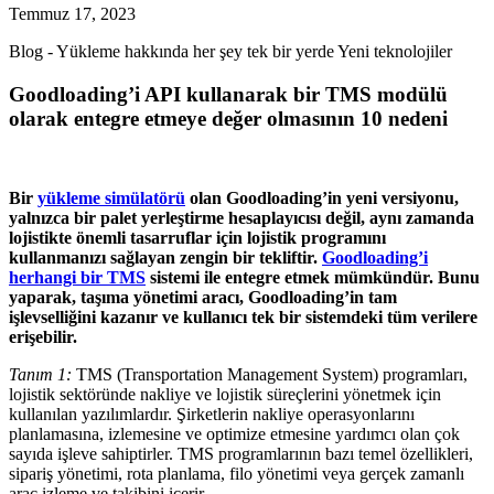
Temmuz 17, 2023
Blog - Yükleme hakkında her şey tek bir yerde Yeni teknolojiler
Goodloading’i API kullanarak bir TMS modülü
olarak entegre etmeye değer olmasının 10 nedeni
Bir
yükleme simülatörü
olan Goodloading’in yeni versiyonu,
yalnızca bir palet yerleştirme hesaplayıcısı değil, aynı zamanda
lojistikte önemli tasarruflar için lojistik programını
kullanmanızı sağlayan zengin bir tekliftir.
Goodloading’i
herhangi bir TMS
sistemi ile entegre etmek mümkündür. Bunu
yaparak, taşıma yönetimi aracı, Goodloading’in tam
işlevselliğini kazanır ve kullanıcı tek bir sistemdeki tüm verilere
erişebilir.
Tanım 1:
TMS (Transportation Management System) programları,
lojistik sektöründe nakliye ve lojistik süreçlerini yönetmek için
kullanılan yazılımlardır. Şirketlerin nakliye operasyonlarını
planlamasına, izlemesine ve optimize etmesine yardımcı olan çok
sayıda işleve sahiptirler. TMS programlarının bazı temel özellikleri,
sipariş yönetimi, rota planlama, filo yönetimi veya gerçek zamanlı
araç izleme ve takibini içerir.