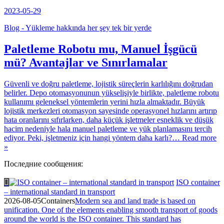
2023-05-29
Blog - Yükleme hakkında her şey tek bir yerde
Paletleme Robotu mu, Manuel İşgücü
mü? Avantajlar ve Sınırlamalar
Güvenli ve doğru paletleme, lojistik süreçlerin karlılığını doğrudan
belirler. Depo otomasyonunun yükselişiyle birlikte, paletleme robotu
kullanımı geleneksel yöntemlerin yerini hızla almaktadır. Büyük
lojistik merkezleri otomasyon sayesinde operasyonel hızlarını artırıp
hata oranlarını sıfırlarken, daha küçük işletmeler esneklik ve düşük
hacim nedeniyle hala manuel paletleme ve yük planlamasını tercih
ediyor. Peki, işletmeniz için hangi yöntem daha karlı?
… Read more
»
Последние сообщения:
ISO container
– international standard in transport
2026-08-05
Containers
Modern sea and land trade is based on
unification. One of the elements enabling smooth transport of goods
around the world is the ISO container. This standard has